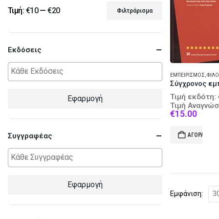
Τιμή:
€10
—
€20
Φιλτράρισμα
Ελάχιστη
Μέγιστη
τιμή
τιμή
Εκδόσεις
ΕΜΠΕΙΡΙΣΜΌΣ
,
ΦΙΛΟΣΟ
Τιμή εκδότη:
Εφαρμογή
Τιμή Αναγνώσ
Curre
€
15.00
price
is:
Συγγραφέας
ΑΓΟΡΆ
€15.0
Εφαρμογή
Εμφάνιση: