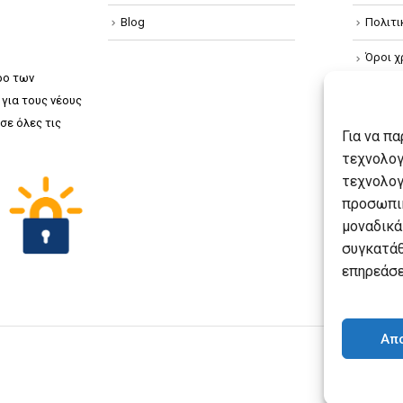
Blog
Πολιτ
Όροι χ
ρο των
Πολιτ
για τους νέους
σε όλες τις
Πολιτι
Για να π
τεχνολογ
τεχνολογ
προσωπικ
μοναδικά
συγκατάθ
επηρεάσε
Απ