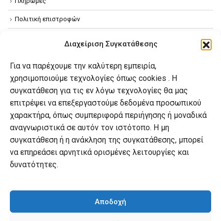
Πληρωμές
Πολιτική επιστροφών
Όροι χρήσης
Διαχείριση Συγκατάθεσης
Πολιτική απορρήτου
Για να παρέχουμε την καλύτερη εμπειρία,
Πολιτική Cookies
χρησιμοποιούμε τεχνολογίες όπως cookies . Η
συγκατάθεση για τις εν λόγω τεχνολογίες θα μας
επιτρέψει να επεξεργαστούμε δεδομένα προσωπικού
Ο λογαριασμός μου
χαρακτήρα, όπως συμπεριφορά περιήγησης ή μοναδικά
Ο λογαριασμός μου
αναγνωριστικά σε αυτόν τον ιστότοπο. Η μη
συγκατάθεση ή η ανάκληση της συγκατάθεσης, μπορεί
Οι παραγγελίες μου
να επηρεάσει αρνητικά ορισμένες λειτουργίες και
Λίστα επιθυμιών
δυνατότητες.
Καλάθι αγορών
Αποδοχή