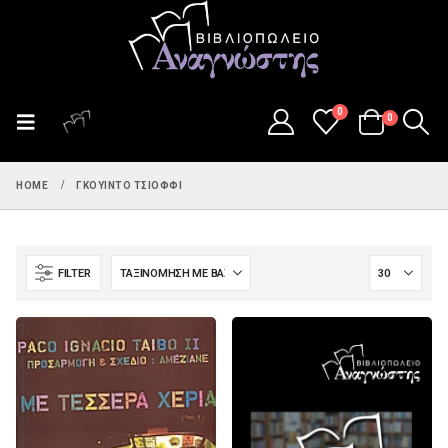
0
0
HOME
ΓΚΟΥΊΝΤΟ ΤΣΙΌΦΦΙ
FILTER