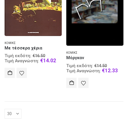
ΚΌΜΙΚΣ
Με τέσσερα χέρια
ΚΌΜΙΚΣ
Original
Τιμή εκδότη:
€
16.50
Μόργκαν
price
Current
€
14.02
Τιμή Αναγνώστη:
Original
was:
price
Τιμή εκδότη:
€
14.50
price
Curr
€
12.33
€16.50.
is:
Τιμή Αναγνώστη:
was:
pric
€14.02.
€14.50.
is:
€12.