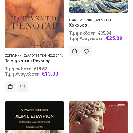
ΤΈΧΝΗ ΙΑΠΩΝΙΚΉ
,
ΧΑΡΑΚΤΙΚΉ
Χοκουσάι
Original
Τιμή εκδότη:
€
35.84
price
Curr
€
25.09
Τιμή Αναγνώστη:
was:
pric
€35.84.
is:
€25.
ΖΩΓΡΑΦΙΚΉ - ΣΥΛΛΟΓΈΣ ΤΈΧΝΗΣ
,
ΖΩΓΡΆΦΟΙ
Τα γυμνά του Ρενουάρ
Original
Τιμή εκδότη:
€
18.57
price
Current
€
13.00
Τιμή Αναγνώστη:
was:
price
€18.57.
is:
€13.00.