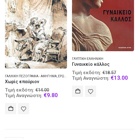
ΓΛΥΠΤΙΚΉ ΕΛΛΗΝΙΚΉ
Γυναικείο κάλλος
Original
Τιμή εκδότη:
€
18.57
price
Curr
€
13.00
ΓΑΛΛΙΚΉ ΠΕΖΟΓΡΑΦΊΑ - ΑΦΉΓΗΜΑ
,
ΕΡΩΤΙΚΉ ΛΟΓΟΤΕΧΝΊΑ
Τιμή Αναγνώστη:
Χωρίς επαύριον
was:
pric
€18.57.
is:
Original
Τιμή εκδότη:
€
14.00
€13.
price
Current
€
9.80
Τιμή Αναγνώστη:
was:
price
€14.00.
is:
€9.80.