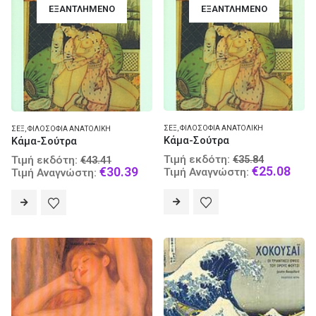
ΕΞΑΝΤΛΗΜΈΝΟ
ΕΞΑΝΤΛΗΜΈΝΟ
ΣΕΞ
,
ΦΙΛΟΣΟΦΊΑ ΑΝΑΤΟΛΙΚΉ
ΣΕΞ
,
ΦΙΛΟΣΟΦΊΑ ΑΝΑΤΟΛΙΚΉ
Κάμα-Σούτρα
Κάμα-Σούτρα
Original
Original
Τιμή εκδότη:
€
35.84
Τιμή εκδότη:
€
43.41
price
Curr
€
25.08
price
Current
€
30.39
Τιμή Αναγνώστη:
Τιμή Αναγνώστη:
was:
pric
was:
price
€35.84.
is:
€43.41.
is:
€25.
€30.39.