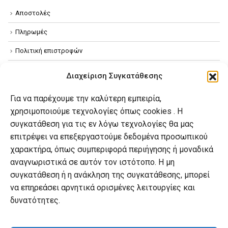
Αποστολές
Πληρωμές
Πολιτική επιστροφών
Όροι χρήσης
Διαχείριση Συγκατάθεσης
Πολιτική απορρήτου
Για να παρέχουμε την καλύτερη εμπειρία,
Πολιτική Cookies
χρησιμοποιούμε τεχνολογίες όπως cookies . Η
συγκατάθεση για τις εν λόγω τεχνολογίες θα μας
επιτρέψει να επεξεργαστούμε δεδομένα προσωπικού
Ο λογαριασμός μου
χαρακτήρα, όπως συμπεριφορά περιήγησης ή μοναδικά
Ο λογαριασμός μου
αναγνωριστικά σε αυτόν τον ιστότοπο. Η μη
συγκατάθεση ή η ανάκληση της συγκατάθεσης, μπορεί
Οι παραγγελίες μου
να επηρεάσει αρνητικά ορισμένες λειτουργίες και
Λίστα επιθυμιών
δυνατότητες.
Καλάθι αγορών