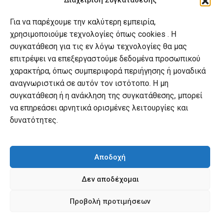
Διαχείριση Συγκατάθεσης
Πολιτική απορρήτου
Για να παρέχουμε την καλύτερη εμπειρία,
Πολιτική Cookies
χρησιμοποιούμε τεχνολογίες όπως cookies . Η
συγκατάθεση για τις εν λόγω τεχνολογίες θα μας
επιτρέψει να επεξεργαστούμε δεδομένα προσωπικού
Ο λογαριασμός μου
χαρακτήρα, όπως συμπεριφορά περιήγησης ή μοναδικά
Ο λογαριασμός μου
αναγνωριστικά σε αυτόν τον ιστότοπο. Η μη
συγκατάθεση ή η ανάκληση της συγκατάθεσης, μπορεί
Οι παραγγελίες μου
να επηρεάσει αρνητικά ορισμένες λειτουργίες και
Λίστα επιθυμιών
δυνατότητες.
Καλάθι αγορών
Αποδοχή
Δεν αποδέχομαι
© mybook.gr. 2022. powered by
practin
Προβολή προτιμήσεων