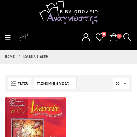
0
0
HOME
ΙΩΆΝΝΑ ΣΙΔΈΡΗ
FILTER