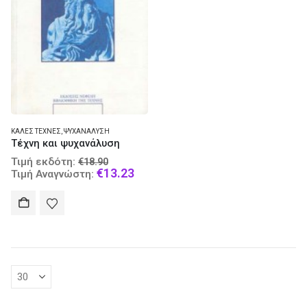
ΚΑΛΈΣ ΤΈΧΝΕΣ
,
ΨΥΧΑΝΆΛΥΣΗ
Τέχνη και ψυχανάλυση
Original
Τιμή εκδότη:
€
18.90
price
Current
€
13.23
Τιμή Αναγνώστη:
was:
price
€18.90.
is:
€13.23.