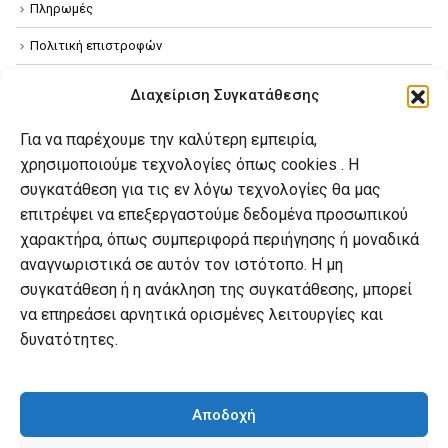
Πληρωμές
Πολιτική επιστροφών
Όροι χρήσης
Διαχείριση Συγκατάθεσης
Πολιτική απορρήτου
Για να παρέχουμε την καλύτερη εμπειρία,
Πολιτική Cookies
χρησιμοποιούμε τεχνολογίες όπως cookies . Η
συγκατάθεση για τις εν λόγω τεχνολογίες θα μας
επιτρέψει να επεξεργαστούμε δεδομένα προσωπικού
Ο λογαριασμός μου
χαρακτήρα, όπως συμπεριφορά περιήγησης ή μοναδικά
Ο λογαριασμός μου
αναγνωριστικά σε αυτόν τον ιστότοπο. Η μη
συγκατάθεση ή η ανάκληση της συγκατάθεσης, μπορεί
Οι παραγγελίες μου
να επηρεάσει αρνητικά ορισμένες λειτουργίες και
Λίστα επιθυμιών
δυνατότητες.
Καλάθι αγορών
Αποδοχή