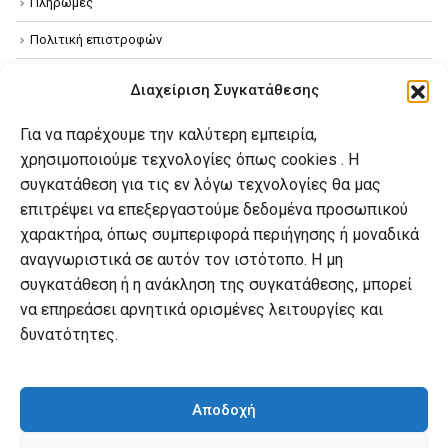
Πληρωμές
Πολιτική επιστροφών
Όροι χρήσης
Διαχείριση Συγκατάθεσης
Πολιτική απορρήτου
Για να παρέχουμε την καλύτερη εμπειρία,
Πολιτική Cookies
χρησιμοποιούμε τεχνολογίες όπως cookies . Η
συγκατάθεση για τις εν λόγω τεχνολογίες θα μας
επιτρέψει να επεξεργαστούμε δεδομένα προσωπικού
Ο λογαριασμός μου
χαρακτήρα, όπως συμπεριφορά περιήγησης ή μοναδικά
Ο λογαριασμός μου
αναγνωριστικά σε αυτόν τον ιστότοπο. Η μη
συγκατάθεση ή η ανάκληση της συγκατάθεσης, μπορεί
Οι παραγγελίες μου
να επηρεάσει αρνητικά ορισμένες λειτουργίες και
Λίστα επιθυμιών
δυνατότητες.
Καλάθι αγορών
Αποδοχή