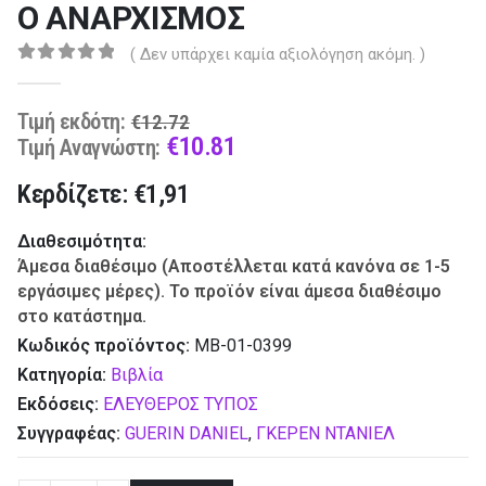
Ο ΑΝΑΡΧΙΣΜΟΣ
( Δεν υπάρχει καμία αξιολόγηση ακόμη. )
0
out of 5
Original
Τιμή εκδότη:
€
12.72
price
Current
€
10.81
Τιμή Αναγνώστη:
was:
price
Κερδίζετε: €1,91
€12.72.
is:
€10.81.
Διαθεσιμότητα:
Άμεσα διαθέσιμο (Αποστέλλεται κατά κανόνα σε 1-5
εργάσιμες μέρες). Το προϊόν είναι άμεσα διαθέσιμο
στο κατάστημα.
Κωδικός προϊόντος:
MB-01-0399
Κατηγορία:
Βιβλία
Εκδόσεις:
ΕΛΕΥΘΕΡΟΣ ΤΥΠΟΣ
Συγγραφέας:
GUERIN DANIEL
,
ΓΚΕΡΕΝ ΝΤΑΝΙΕΛ