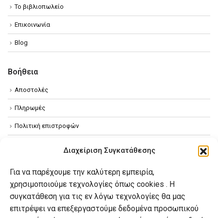
Επικοινωνία
Blog
Βοήθεια
Αποστολές
Πληρωμές
Πολιτική επιστροφών
Όροι χρήσης
Διαχείριση Συγκατάθεσης
Πολιτική απορρήτου
Πολιτική Cookies
Για να παρέχουμε την καλύτερη εμπειρία,
χρησιμοποιούμε τεχνολογίες όπως cookies . Η
συγκατάθεση για τις εν λόγω τεχνολογίες θα μας
Ο λογαριασμός μου
επιτρέψει να επεξεργαστούμε δεδομένα προσωπικού
Ο λογαριασμός μου