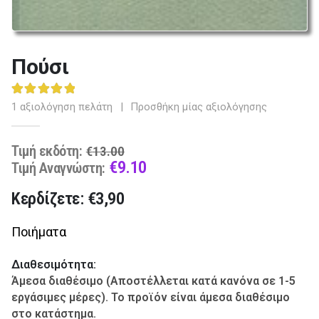
Πούσι
5.00
out of 5
1
αξιολόγηση πελάτη
|
Προσθήκη μίας αξιολόγησης
Original
Τιμή εκδότη:
€
13.00
price
Current
€
9.10
Τιμή Αναγνώστη:
was:
price
Κερδίζετε: €3,90
€13.00.
is:
€9.10.
Ποιήματα
Διαθεσιμότητα:
Άμεσα διαθέσιμο (Αποστέλλεται κατά κανόνα σε 1-5
εργάσιμες μέρες). Το προϊόν είναι άμεσα διαθέσιμο
στο κατάστημα.