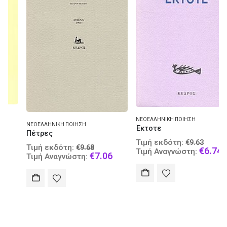
ΝΕΟΕΛΛΗΝΙΚΉ ΠΟΊΗΣΗ
ΝΕΟΕΛΛΗΝΙΚΉ ΠΟΊΗΣΗ
Έκτοτε
Πέτρες
al
Original
Τιμή εκδότη:
€
9.63
Original
rrent
Τιμή εκδότη:
€
9.68
price
Curre
€
6.74
Τιμή Αναγνώστη:
price
Current
€
7.06
ice
Τιμή Αναγνώστη:
was:
price
was:
price
.
€9.63.
is:
€9.68.
is:
9.95.
€6.74
€7.06.