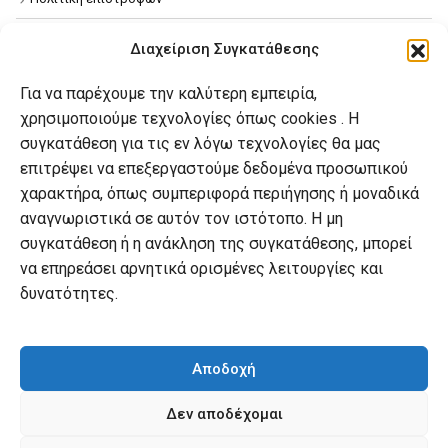
Όροι χρήσης
Διαχείριση Συγκατάθεσης
Πολιτική απορρήτου
Για να παρέχουμε την καλύτερη εμπειρία,
Πολιτική Cookies
χρησιμοποιούμε τεχνολογίες όπως cookies . Η
συγκατάθεση για τις εν λόγω τεχνολογίες θα μας
επιτρέψει να επεξεργαστούμε δεδομένα προσωπικού
Ο λογαριασμός μου
χαρακτήρα, όπως συμπεριφορά περιήγησης ή μοναδικά
Ο λογαριασμός μου
αναγνωριστικά σε αυτόν τον ιστότοπο. Η μη
συγκατάθεση ή η ανάκληση της συγκατάθεσης, μπορεί
Οι παραγγελίες μου
να επηρεάσει αρνητικά ορισμένες λειτουργίες και
Λίστα επιθυμιών
δυνατότητες.
Καλάθι αγορών
Αποδοχή
Δεν αποδέχομαι
© mybook.gr. 2022. powered by
practin