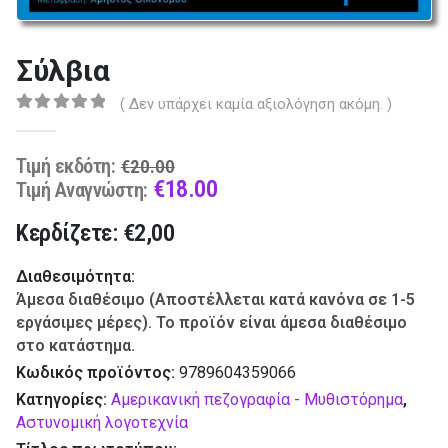
Σύλβια
( Δεν υπάρχει καμία αξιολόγηση ακόμη. )
0
out of 5
Original
Τιμή εκδότη:
€
20.00
price
Current
€
18.00
Τιμή Αναγνώστη:
was:
price
Κερδίζετε: €2,00
€20.00.
is:
€18.00.
Διαθεσιμότητα:
Άμεσα διαθέσιμο (Αποστέλλεται κατά κανόνα σε 1-5
εργάσιμες μέρες). Το προϊόν είναι άμεσα διαθέσιμο
στο κατάστημα.
Κωδικός προϊόντος:
9789604359066
Κατηγορίες:
Αμερικανική πεζογραφία - Μυθιστόρημα
,
Αστυνομική λογοτεχνία