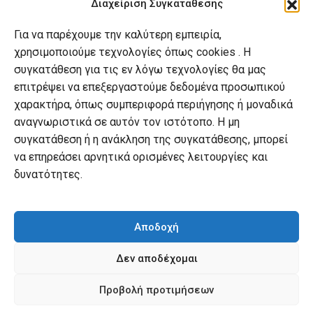
Διαχείριση Συγκατάθεσης
Πολιτική απορρήτου
Για να παρέχουμε την καλύτερη εμπειρία,
Πολιτική Cookies
χρησιμοποιούμε τεχνολογίες όπως cookies . Η
συγκατάθεση για τις εν λόγω τεχνολογίες θα μας
Ο λογαριασμός μου
επιτρέψει να επεξεργαστούμε δεδομένα προσωπικού
χαρακτήρα, όπως συμπεριφορά περιήγησης ή μοναδικά
Ο λογαριασμός μου
αναγνωριστικά σε αυτόν τον ιστότοπο. Η μη
Οι παραγγελίες μου
συγκατάθεση ή η ανάκληση της συγκατάθεσης, μπορεί
να επηρεάσει αρνητικά ορισμένες λειτουργίες και
Λίστα επιθυμιών
δυνατότητες.
Καλάθι αγορών
Αποδοχή
Δεν αποδέχομαι
© mybook.gr. 2022. powered by
practin
Προβολή προτιμήσεων