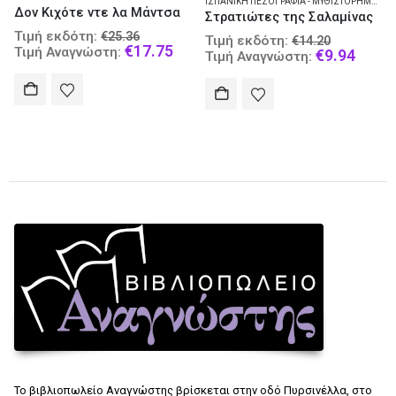
ΙΣΠΑΝΙΚΉ ΠΕΖΟΓΡΑΦΊΑ - ΜΥΘΙΣΤΌΡΗΜΑ
,
ΚΙΝΗΜΑΤΟ
ν Κιχότε ντε λα Μάντσα
Στρατιώτες της Σαλαμίνας
Original
Τιμή
μή εκδότη:
€
25.36
Original
Τιμή εκδότη:
€
14.20
price
Current
€
17.75
Τιμή
μή Αναγνώστη:
price
Current
€
9.94
Τιμή Αναγνώστη:
nt
was:
price
was:
price
€25.36.
is:
€14.20.
is:
€17.75.
€9.94.
.
Το βιβλιοπωλείο Αναγνώστης βρίσκεται στην οδό Πυρσινέλλα, στο