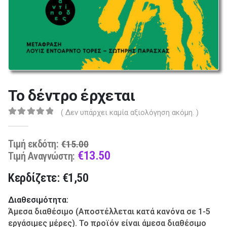
Το δέντρο έρχεται
( Δεν υπάρχει καμία αξιολόγηση ακόμη. )
0
out of 5
Original
Τιμή εκδότη:
€
15.00
price
Current
€
13.50
Τιμή Αναγνώστη:
was:
price
Κερδίζετε: €1,50
€15.00.
is:
€13.50.
Διαθεσιμότητα:
Άμεσα διαθέσιμο (Αποστέλλεται κατά κανόνα σε 1-5
εργάσιμες μέρες). Το προϊόν είναι άμεσα διαθέσιμο