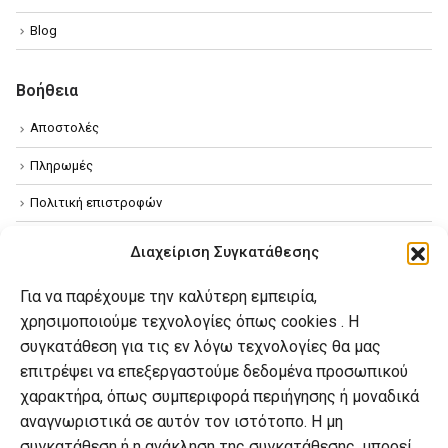
Blog
Βοήθεια
Αποστολές
Πληρωμές
Πολιτική επιστροφών
Όροι χρήσης
Διαχείριση Συγκατάθεσης
Πολιτική απορρήτου
Για να παρέχουμε την καλύτερη εμπειρία,
Πολιτική Cookies
χρησιμοποιούμε τεχνολογίες όπως cookies . Η
συγκατάθεση για τις εν λόγω τεχνολογίες θα μας
επιτρέψει να επεξεργαστούμε δεδομένα προσωπικού
Ο λογαριασμός μου
χαρακτήρα, όπως συμπεριφορά περιήγησης ή μοναδικά
Ο λογαριασμός μου
αναγνωριστικά σε αυτόν τον ιστότοπο. Η μη
συγκατάθεση ή η ανάκληση της συγκατάθεσης, μπορεί
Οι παραγγελίες μου