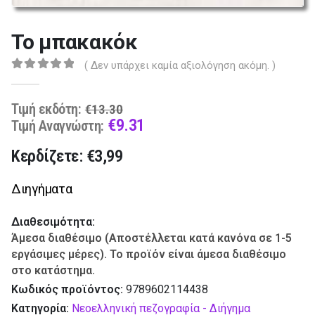
Το μπακακόκ
( Δεν υπάρχει καμία αξιολόγηση ακόμη. )
0
out of 5
Original
Τιμή εκδότη:
€
13.30
price
Current
€
9.31
Τιμή Αναγνώστη:
was:
price
Κερδίζετε: €3,99
€13.30.
is:
€9.31.
Διηγήματα
Διαθεσιμότητα:
Άμεσα διαθέσιμο (Αποστέλλεται κατά κανόνα σε 1-5
εργάσιμες μέρες). Το προϊόν είναι άμεσα διαθέσιμο
στο κατάστημα.
Κωδικός προϊόντος:
9789602114438
Κατηγορία:
Νεοελληνική πεζογραφία - Διήγημα