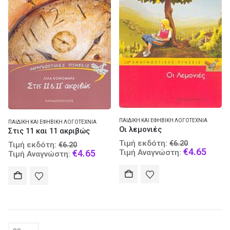
ΠΑΙΔΙΚΉ ΚΑΙ ΕΦΗΒΙΚΉ ΛΟΓΟΤΕΧΝΊΑ
ΠΑΙΔΙΚΉ ΚΑΙ ΕΦΗΒΙΚΉ ΛΟΓΟΤΕΧΝΊΑ
Οι λεμονιές
Στις 11 και 11 ακριβώς
Original
Original
Τιμή εκδότη:
€
6.20
Τιμή εκδότη:
€
6.20
price
Curre
€
4.65
price
Current
Τιμή Αναγνώστη:
€
4.65
Τιμή Αναγνώστη:
was:
price
was:
price
€6.20.
is:
€6.20.
is:
€4.65
€4.65.