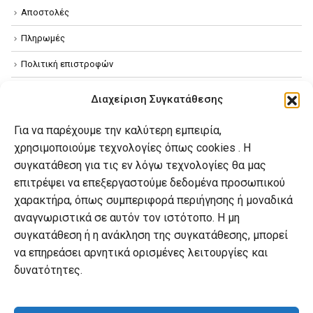
Αποστολές
Πληρωμές
Πολιτική επιστροφών
Όροι χρήσης
Διαχείριση Συγκατάθεσης
Πολιτική απορρήτου
Για να παρέχουμε την καλύτερη εμπειρία,
Πολιτική Cookies
χρησιμοποιούμε τεχνολογίες όπως cookies . Η
συγκατάθεση για τις εν λόγω τεχνολογίες θα μας
επιτρέψει να επεξεργαστούμε δεδομένα προσωπικού
Ο λογαριασμός μου
χαρακτήρα, όπως συμπεριφορά περιήγησης ή μοναδικά
Ο λογαριασμός μου
αναγνωριστικά σε αυτόν τον ιστότοπο. Η μη
συγκατάθεση ή η ανάκληση της συγκατάθεσης, μπορεί
Οι παραγγελίες μου
να επηρεάσει αρνητικά ορισμένες λειτουργίες και
Λίστα επιθυμιών
δυνατότητες.
Καλάθι αγορών