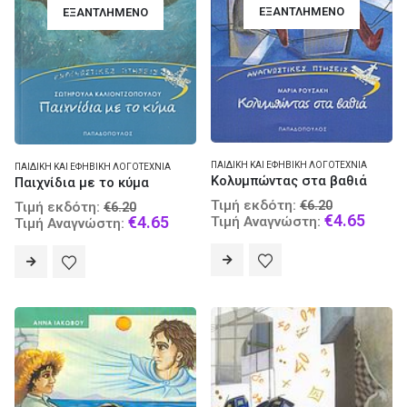
ΕΞΑΝΤΛΗΜΈΝΟ
ΕΞΑΝΤΛΗΜΈΝΟ
ΠΑΙΔΙΚΉ ΚΑΙ ΕΦΗΒΙΚΉ ΛΟΓΟΤΕΧΝΊΑ
ΠΑΙΔΙΚΉ ΚΑΙ ΕΦΗΒΙΚΉ ΛΟΓΟΤΕΧΝΊΑ
Κολυμπώντας στα βαθιά
Παιχνίδια με το κύμα
Original
Original
Τιμή εκδότη:
€
6.20
Τιμή εκδότη:
€
6.20
price
Curre
€
4.65
price
Current
€
4.65
Τιμή Αναγνώστη:
Τιμή Αναγνώστη:
was:
price
was:
price
€6.20.
is:
€6.20.
is:
€4.65
€4.65.