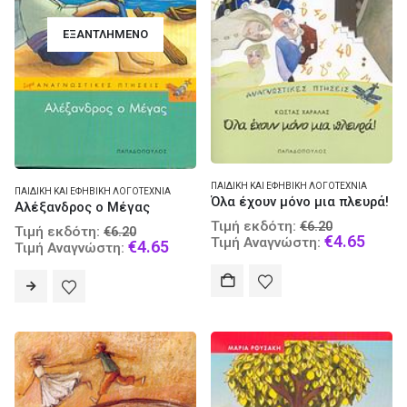
ΕΞΑΝΤΛΗΜΈΝΟ
ΠΑΙΔΙΚΉ ΚΑΙ ΕΦΗΒΙΚΉ ΛΟΓΟΤΕΧΝΊΑ
ΠΑΙΔΙΚΉ ΚΑΙ ΕΦΗΒΙΚΉ ΛΟΓΟΤΕΧΝΊΑ
Όλα έχουν μόνο μια πλευρά!
Αλέξανδρος ο Μέγας
Original
Τιμή εκδότη:
€
6.20
Original
Τιμή εκδότη:
€
6.20
price
Curre
€
4.65
Τιμή Αναγνώστη:
price
Current
€
4.65
Τιμή Αναγνώστη:
was:
price
was:
price
€6.20.
is:
€6.20.
is:
€4.65
€4.65.