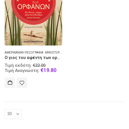
ΑΜΕΡΙΚΑΝΙΚΉ ΠΕΖΟΓΡΑΦΊΑ - ΜΥΘΙΣΤΌΡΗΜΑ
Ο γιος του αφέντη των ορφανών
Original
Τιμή εκδότη:
€
22.00
price
Current
€
19.80
Τιμή Αναγνώστη:
was:
price
€22.00.
is:
€19.80.