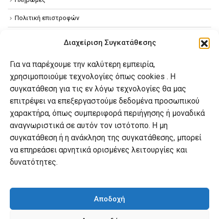
Πολιτική επιστροφών
Όροι χρήσης
Διαχείριση Συγκατάθεσης
Πολιτική απορρήτου
Για να παρέχουμε την καλύτερη εμπειρία,
Πολιτική Cookies
χρησιμοποιούμε τεχνολογίες όπως cookies . Η
συγκατάθεση για τις εν λόγω τεχνολογίες θα μας
επιτρέψει να επεξεργαστούμε δεδομένα προσωπικού
Ο λογαριασμός μου
χαρακτήρα, όπως συμπεριφορά περιήγησης ή μοναδικά
Ο λογαριασμός μου
αναγνωριστικά σε αυτόν τον ιστότοπο. Η μη
συγκατάθεση ή η ανάκληση της συγκατάθεσης, μπορεί
Οι παραγγελίες μου
να επηρεάσει αρνητικά ορισμένες λειτουργίες και
Λίστα επιθυμιών
δυνατότητες.
Καλάθι αγορών
Αποδοχή