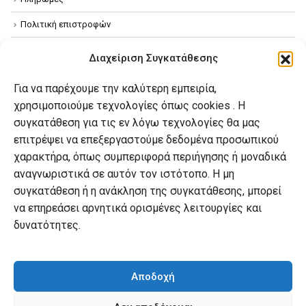
Πολιτική επιστροφών
Όροι χρήσης
Διαχείριση Συγκατάθεσης
Πολιτική απορρήτου
Για να παρέχουμε την καλύτερη εμπειρία,
Πολιτική Cookies
χρησιμοποιούμε τεχνολογίες όπως cookies . Η
συγκατάθεση για τις εν λόγω τεχνολογίες θα μας
επιτρέψει να επεξεργαστούμε δεδομένα προσωπικού
Ο λογαριασμός μου
χαρακτήρα, όπως συμπεριφορά περιήγησης ή μοναδικά
Ο λογαριασμός μου
αναγνωριστικά σε αυτόν τον ιστότοπο. Η μη
συγκατάθεση ή η ανάκληση της συγκατάθεσης, μπορεί
Οι παραγγελίες μου
να επηρεάσει αρνητικά ορισμένες λειτουργίες και
Λίστα επιθυμιών
δυνατότητες.
Καλάθι αγορών
Αποδοχή