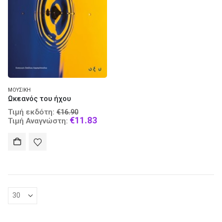
ΜΟΥΣΙΚΉ
Ωκεανός του ήχου
Original
Τιμή εκδότη:
€
16.90
price
Current
€
11.83
Τιμή Αναγνώστη:
was:
price
€16.90.
is:
€11.83.