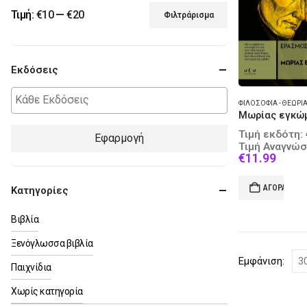
Τιμή:
€10
—
€20
Φιλτράρισμα
Ελάχιστη
Μέγιστη
τιμή
τιμή
Εκδόσεις
ΦΙΛΟΣΟΦΊΑ - ΘΕΩΡΊ
Μωρίας εγκώ
Τιμή εκδότη:
Εφαρμογή
Τιμή Αναγνώσ
Curre
€
11.99
price
is:
ΑΓΟΡΆ
Κατηγορίες
€11.9
Βιβλία
Ξενόγλωσσα βιβλία
Εμφάνιση:
Παιχνίδια
Χωρίς κατηγορία