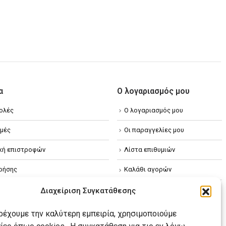
α
Ο λογαριασμός μου
ολές
Ο λογαριασμός μου
μές
Οι παραγγελίες μου
ική επιστροφών
Λίστα επιθυμιών
ρήσης
Καλάθι αγορών
ική απορρήτου
Διαχείριση Συγκατάθεσης
κή Cookies
αρέχουμε την καλύτερη εμπειρία, χρησιμοποιούμε