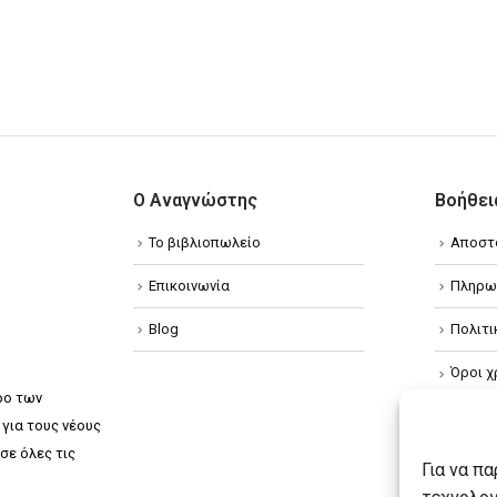
Ο Αναγνώστης
Βοήθει
Το βιβλιοπωλείο
Αποστ
Επικοινωνία
Πληρω
Blog
Πολιτ
Όροι χ
ρο των
Πολιτ
για τους νέους
σε όλες τις
Πολιτι
Για να π