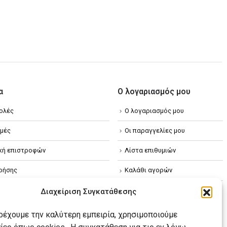
α
Ο λογαριασμός μου
ολές
Ο λογαριασμός μου
μές
Οι παραγγελίες μου
ική επιστροφών
Λίστα επιθυμιών
ρήσης
Καλάθι αγορών
ική απορρήτου
Διαχείριση Συγκατάθεσης
κή Cookies
αρέχουμε την καλύτερη εμπειρία, χρησιμοποιούμε