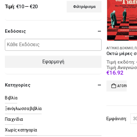
Τιμή:
€10
—
€20
Φιλτράρισμα
Ελάχιστη
Μέγιστη
τιμή
τιμή
Εκδόσεις
ΑΓΓΛΙΚΌ ΔΟΚΊΜΙΟ
,
ΠΑΓΚ
Εφαρμογή
Τιμή εκδότη:
Τιμή Αναγνώσ
Curre
€
16.92
price
is:
Κατηγορίες
ΑΓΟΡΆ
€16.9
Βιβλία
Ξενόγλωσσα βιβλία
Εμφάνιση:
Παιχνίδια
Χωρίς κατηγορία