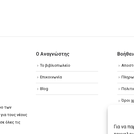
Ο Αναγνώστης
Βοήθει
Το βιβλιοπωλείο
Αποστ
Επικοινωνία
Πληρω
Blog
Πολιτ
Όροι χ
ρο των
Πολιτ
για τους νέους
σε όλες τις
Πολιτι
Για να π