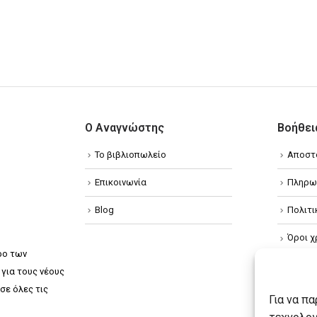
Ο Αναγνώστης
Βοήθει
Το βιβλιοπωλείο
Αποστ
Επικοινωνία
Πληρω
Blog
Πολιτ
Όροι χ
ρο των
Πολιτ
για τους νέους
σε όλες τις
Πολιτι
Για να π