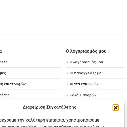
α
Ο λογαριασμός μου
ολές
Ο λογαριασμός μου
μές
Οι παραγγελίες μου
ική επιστροφών
Λίστα επιθυμιών
ρήσης
Καλάθι αγορών
ική απορρήτου
Διαχείριση Συγκατάθεσης
κή Cookies
αρέχουμε την καλύτερη εμπειρία, χρησιμοποιούμε