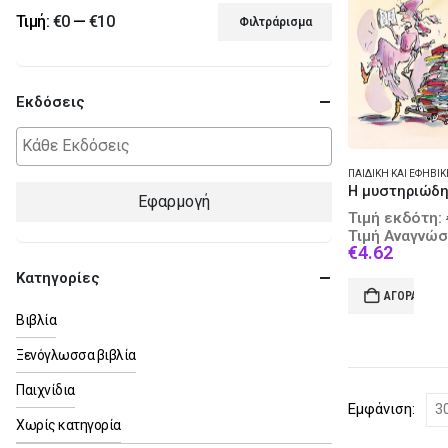
Τιμή:
€0
—
€10
Φιλτράρισμα
Ελάχιστη
Μέγιστη
τιμή
τιμή
Εκδόσεις
Εφαρμογή
Τιμή εκδότη:
Τιμή Αναγνώσ
Curren
€
4.62
price
Κατηγορίες
is:
ΑΓΟΡΆ
€4.62.
Βιβλία
Ξενόγλωσσα βιβλία
Παιχνίδια
Εμφάνιση:
Χωρίς κατηγορία