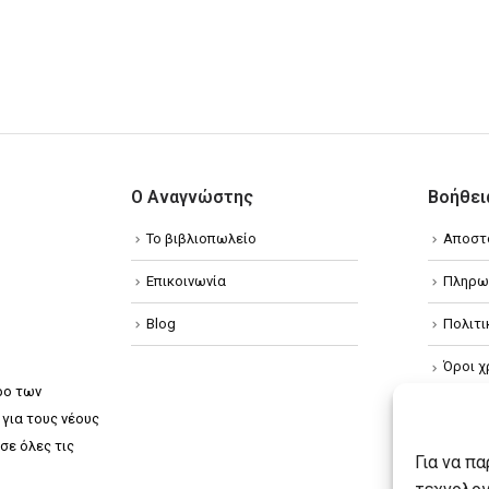
Ο Αναγνώστης
Βοήθει
Το βιβλιοπωλείο
Αποστ
Επικοινωνία
Πληρω
Blog
Πολιτ
Όροι χ
ρο των
Πολιτ
για τους νέους
σε όλες τις
Πολιτι
Για να π