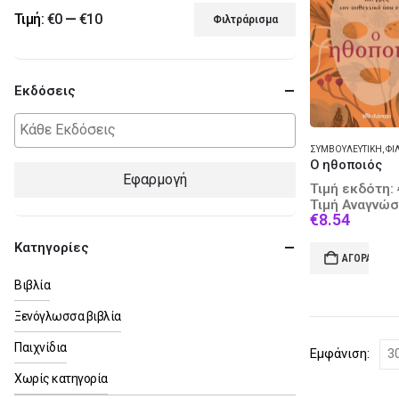
Τιμή:
€0
—
€10
Φιλτράρισμα
Ελάχιστη
Μέγιστη
τιμή
τιμή
Εκδόσεις
ΣΥΜΒΟΥΛΕΥΤΙΚΉ
,
ΦΙΛΟΣ
Ο ηθοποιός
Εφαρμογή
Τιμή εκδότη:
Τιμή Αναγνώσ
Curren
€
8.54
price
Κατηγορίες
is:
ΑΓΟΡΆ
€8.54.
Βιβλία
Ξενόγλωσσα βιβλία
Παιχνίδια
Εμφάνιση:
Χωρίς κατηγορία