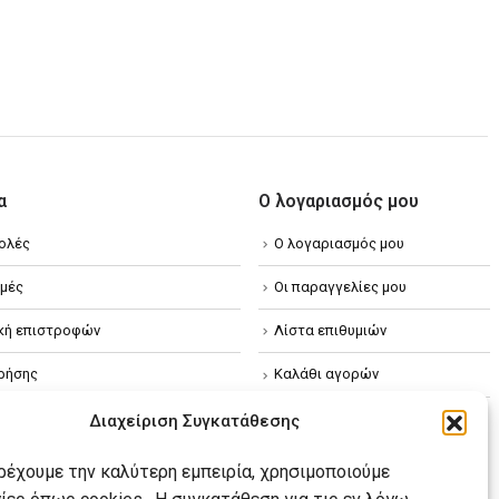
α
Ο λογαριασμός μου
ολές
Ο λογαριασμός μου
μές
Οι παραγγελίες μου
ική επιστροφών
Λίστα επιθυμιών
ρήσης
Καλάθι αγορών
ική απορρήτου
Διαχείριση Συγκατάθεσης
κή Cookies
αρέχουμε την καλύτερη εμπειρία, χρησιμοποιούμε