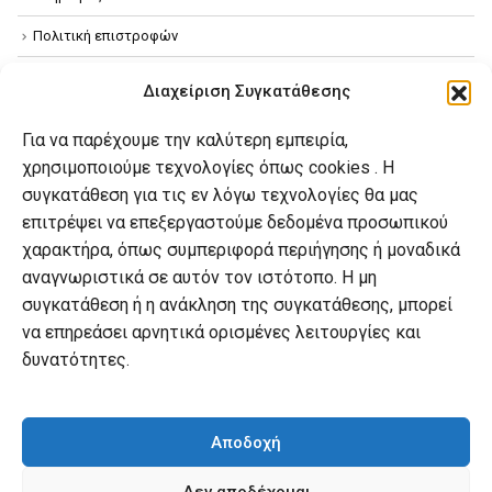
Πολιτική επιστροφών
Όροι χρήσης
Διαχείριση Συγκατάθεσης
Πολιτική απορρήτου
Για να παρέχουμε την καλύτερη εμπειρία,
Πολιτική Cookies
χρησιμοποιούμε τεχνολογίες όπως cookies . Η
συγκατάθεση για τις εν λόγω τεχνολογίες θα μας
επιτρέψει να επεξεργαστούμε δεδομένα προσωπικού
Ο λογαριασμός μου
χαρακτήρα, όπως συμπεριφορά περιήγησης ή μοναδικά
Ο λογαριασμός μου
αναγνωριστικά σε αυτόν τον ιστότοπο. Η μη
συγκατάθεση ή η ανάκληση της συγκατάθεσης, μπορεί
Οι παραγγελίες μου
να επηρεάσει αρνητικά ορισμένες λειτουργίες και
Λίστα επιθυμιών
δυνατότητες.
Καλάθι αγορών
Αποδοχή
Δεν αποδέχομαι