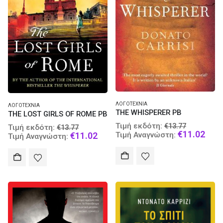
ΛΟΓΟΤΕΧΝΊΑ
ΛΟΓΟΤΕΧΝΊΑ
THE WHISPERER PB
THE LOST GIRLS OF ROME PB
Original
Original
Τιμή εκδότη:
€
13.77
Τιμή εκδότη:
€
13.77
price
Curr
€
11.02
price
Current
€
11.02
Τιμή Αναγνώστη:
Τιμή Αναγνώστη:
was:
pric
was:
price
€13.77.
is:
€13.77.
is:
€11.
€11.02.