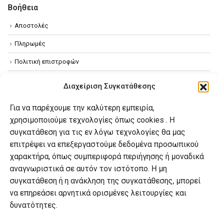
Βοήθεια
Αποστολές
Πληρωμές
Πολιτική επιστροφών
Όροι χρήσης
Διαχείριση Συγκατάθεσης
Πολιτική απορρήτου
Για να παρέχουμε την καλύτερη εμπειρία,
Πολιτική Cookies
χρησιμοποιούμε τεχνολογίες όπως cookies . Η
συγκατάθεση για τις εν λόγω τεχνολογίες θα μας
επιτρέψει να επεξεργαστούμε δεδομένα προσωπικού
Ο λογαριασμός μου
χαρακτήρα, όπως συμπεριφορά περιήγησης ή μοναδικά
Ο λογαριασμός μου
αναγνωριστικά σε αυτόν τον ιστότοπο. Η μη
συγκατάθεση ή η ανάκληση της συγκατάθεσης, μπορεί
Οι παραγγελίες μου
να επηρεάσει αρνητικά ορισμένες λειτουργίες και
Λίστα επιθυμιών
δυνατότητες.
Καλάθι αγορών