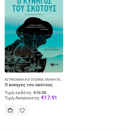
ΑΣΤΥΝΟΜΙΚΉ ΛΟΓΟΤΕΧΝΊΑ
,
ΙΤΑΛΙΚΉ ΠΕΖΟΓΡΑΦΊΑ - ΜΥΘΙΣΤΌΡΗΜΑ
Ο κυνηγός του σκότους
Original
Τιμή εκδότη:
€
19.90
price
Current
€
17.91
Τιμή Αναγνώστη:
was:
price
€19.90.
is:
€17.91.