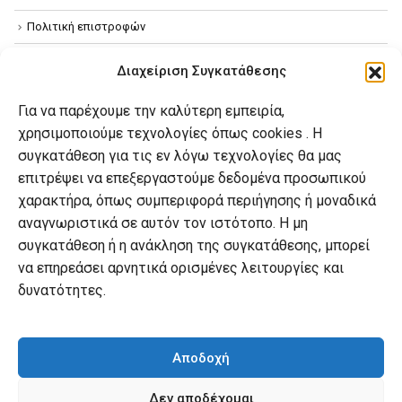
Πολιτική επιστροφών
Όροι χρήσης
Διαχείριση Συγκατάθεσης
Πολιτική απορρήτου
Για να παρέχουμε την καλύτερη εμπειρία,
Πολιτική Cookies
χρησιμοποιούμε τεχνολογίες όπως cookies . Η
συγκατάθεση για τις εν λόγω τεχνολογίες θα μας
επιτρέψει να επεξεργαστούμε δεδομένα προσωπικού
Ο λογαριασμός μου
χαρακτήρα, όπως συμπεριφορά περιήγησης ή μοναδικά
Ο λογαριασμός μου
αναγνωριστικά σε αυτόν τον ιστότοπο. Η μη
συγκατάθεση ή η ανάκληση της συγκατάθεσης, μπορεί
Οι παραγγελίες μου
να επηρεάσει αρνητικά ορισμένες λειτουργίες και
Λίστα επιθυμιών
δυνατότητες.
Καλάθι αγορών
Αποδοχή
Δεν αποδέχομαι