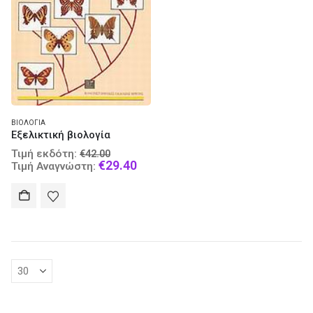
ΒΙΟΛΟΓΊΑ
Εξελικτική βιολογία
Original
Τιμή εκδότη:
€
42.00
price
Current
€
29.40
Τιμή Αναγνώστη:
was:
price
€42.00.
is:
€29.40.