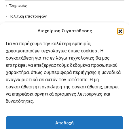
Πληρωμές
Πολιτική επιστροφών
Όροι χρήσης
Διαχείριση Συγκατάθεσης
Πολιτική απορρήτου
Για να παρέχουμε την καλύτερη εμπειρία,
Πολιτική Cookies
χρησιμοποιούμε τεχνολογίες όπως cookies . Η
συγκατάθεση για τις εν λόγω τεχνολογίες θα μας
επιτρέψει να επεξεργαστούμε δεδομένα προσωπικού
Ο λογαριασμός μου
χαρακτήρα, όπως συμπεριφορά περιήγησης ή μοναδικά
Ο λογαριασμός μου
αναγνωριστικά σε αυτόν τον ιστότοπο. Η μη
συγκατάθεση ή η ανάκληση της συγκατάθεσης, μπορεί
Οι παραγγελίες μου
να επηρεάσει αρνητικά ορισμένες λειτουργίες και
Λίστα επιθυμιών
δυνατότητες.
Καλάθι αγορών
Αποδοχή