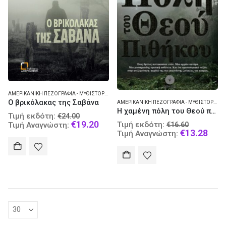
ΑΜΕΡΙΚΑΝΙΚΉ ΠΕΖΟΓΡΑΦΊΑ - ΜΥΘΙΣΤΌΡΗΜΑ
,
ΑΣΤΥΝΟΜΙΚΉ ΛΟΓΟΤΕΧΝΊΑ
Ο βρικόλακας της Σαβάνα
ΑΜΕΡΙΚΑΝΙΚΉ ΠΕΖΟΓΡΑΦΊΑ - ΜΥΘΙΣΤΌΡΗΜΑ
Η χαμένη πόλη του Θεού πιθήκου
Original
Τιμή εκδότη:
€
24.00
Original
price
Current
€
19.20
Τιμή εκδότη:
Τιμή Αναγνώστη:
€
16.60
price
Curr
was:
price
€
13.28
Τιμή Αναγνώστη:
was:
pric
€24.00.
is:
€16.60.
is:
€19.20.
€13.