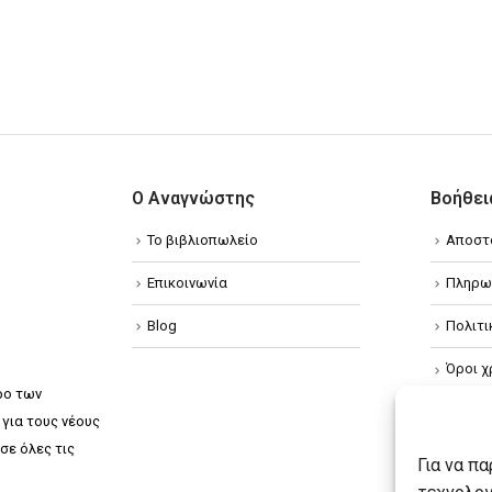
Ο Αναγνώστης
Βοήθει
Το βιβλιοπωλείο
Αποστ
Επικοινωνία
Πληρω
Blog
Πολιτ
Όροι χ
ρο των
Πολιτ
για τους νέους
σε όλες τις
Πολιτι
Για να π