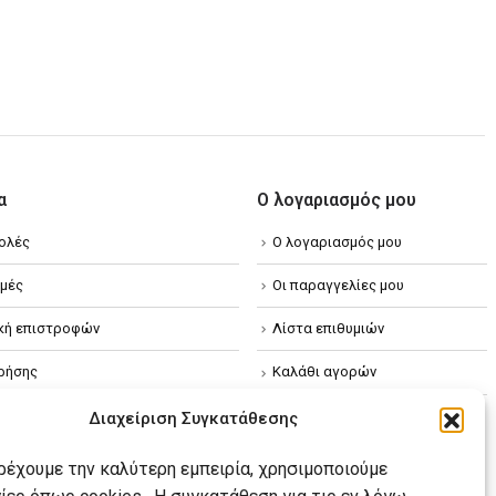
α
Ο λογαριασμός μου
ολές
Ο λογαριασμός μου
μές
Οι παραγγελίες μου
ική επιστροφών
Λίστα επιθυμιών
ρήσης
Καλάθι αγορών
ική απορρήτου
Διαχείριση Συγκατάθεσης
κή Cookies
αρέχουμε την καλύτερη εμπειρία, χρησιμοποιούμε