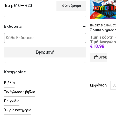
Τιμή:
€10
—
€20
Φιλτράρισμα
Ελάχιστη
Μέγιστη
τιμή
τιμή
Εκδόσεις
Τιμή εκδότη:
Τιμή Αναγνώσ
Curre
€
10.98
price
Εφαρμογή
is:
ΑΓΟΡΆ
€10.9
Κατηγορίες
Βιβλία
Εμφάνιση:
Ξενόγλωσσα βιβλία
Παιχνίδια
Χωρίς κατηγορία