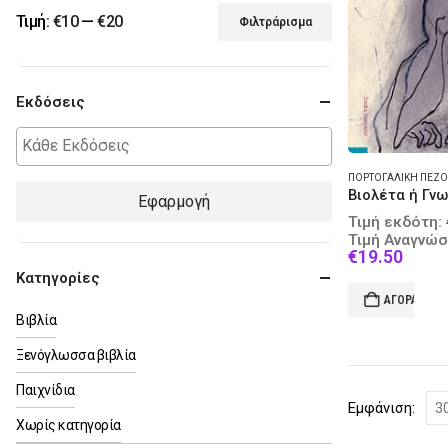
Τιμή:
€10
—
€20
Φιλτράρισμα
Ελάχιστη
Μέγιστη
τιμή
τιμή
Εκδόσεις
ΠΟΡΤΟΓΑΛΙΚΉ ΠΕΖΟ
Εφαρμογή
Τιμή εκδότη:
Τιμή Αναγνώσ
Curre
€
19.50
price
Κατηγορίες
is:
ΑΓΟΡΆ
€19.5
Βιβλία
Ξενόγλωσσα βιβλία
Παιχνίδια
Εμφάνιση:
Χωρίς κατηγορία