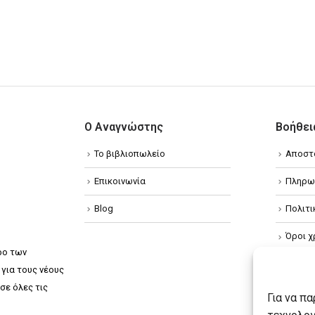
Ο Αναγνώστης
Βοήθει
Το βιβλιοπωλείο
Αποστ
Επικοινωνία
Πληρω
Blog
Πολιτ
Όροι χ
ρο των
Πολιτ
για τους νέους
σε όλες τις
Πολιτι
Για να π