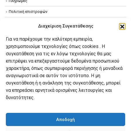
Πληρωμές
Πολιτική επιστροφών
Όροι χρήσης
Διαχείριση Συγκατάθεσης
Πολιτική απορρήτου
Για να παρέχουμε την καλύτερη εμπειρία,
Πολιτική Cookies
χρησιμοποιούμε τεχνολογίες όπως cookies . Η
συγκατάθεση για τις εν λόγω τεχνολογίες θα μας
επιτρέψει να επεξεργαστούμε δεδομένα προσωπικού
Ο λογαριασμός μου
χαρακτήρα, όπως συμπεριφορά περιήγησης ή μοναδικά
Ο λογαριασμός μου
αναγνωριστικά σε αυτόν τον ιστότοπο. Η μη
συγκατάθεση ή η ανάκληση της συγκατάθεσης, μπορεί
Οι παραγγελίες μου
να επηρεάσει αρνητικά ορισμένες λειτουργίες και
Λίστα επιθυμιών
δυνατότητες.
Καλάθι αγορών
Αποδοχή