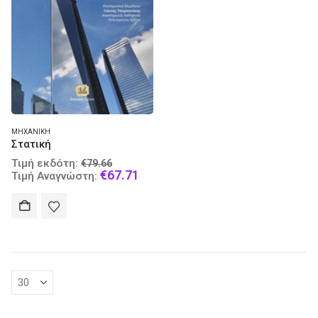
ΜΗΧΑΝΙΚΉ
Στατική
Original
Τιμή εκδότη:
€
79.66
price
Current
€
67.71
Τιμή Αναγνώστη:
was:
price
€79.66.
is:
€67.71.