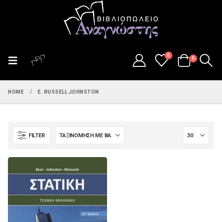
0
0
HOME
E. RUSSELL JOHNSTON
FILTER