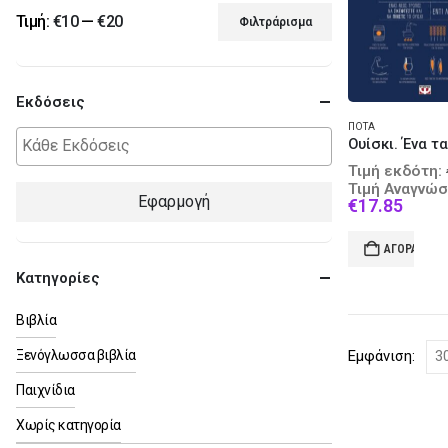
Τιμή:
€10
—
€20
Φιλτράρισμα
Ελάχιστη
Μέγιστη
τιμή
τιμή
Εκδόσεις
ΠΟΤΆ
Τιμή εκδότη:
Τιμή Αναγνώσ
Εφαρμογή
Curre
€
17.85
price
is:
ΑΓΟΡΆ
€17.8
Κατηγορίες
Βιβλία
Ξενόγλωσσα βιβλία
Εμφάνιση:
Παιχνίδια
Χωρίς κατηγορία