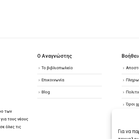
Ο Αναγνώστης
Βοήθει
Το βιβλιοπωλείο
Αποστ
Επικοινωνία
Πληρω
Blog
Πολιτ
Όροι χ
ρο των
Πολιτ
για τους νέους
σε όλες τις
Πολιτι
Για να π