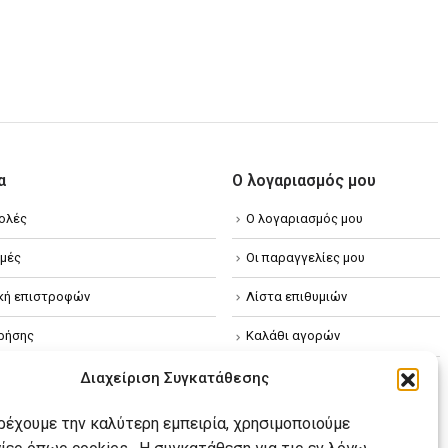
α
Ο λογαριασμός μου
ολές
Ο λογαριασμός μου
μές
Οι παραγγελίες μου
ική επιστροφών
Λίστα επιθυμιών
ρήσης
Καλάθι αγορών
ική απορρήτου
Διαχείριση Συγκατάθεσης
κή Cookies
αρέχουμε την καλύτερη εμπειρία, χρησιμοποιούμε