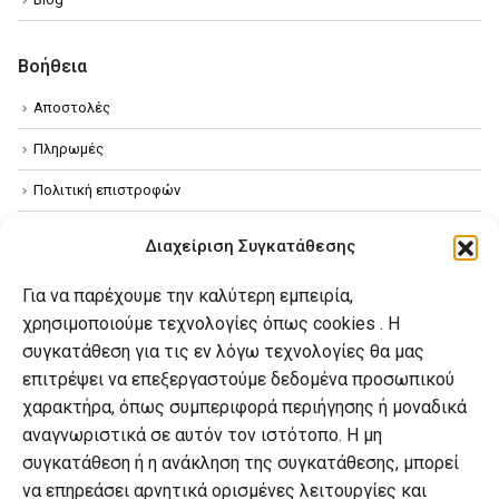
Βοήθεια
Αποστολές
Πληρωμές
Πολιτική επιστροφών
Όροι χρήσης
Διαχείριση Συγκατάθεσης
Πολιτική απορρήτου
Για να παρέχουμε την καλύτερη εμπειρία,
Πολιτική Cookies
χρησιμοποιούμε τεχνολογίες όπως cookies . Η
συγκατάθεση για τις εν λόγω τεχνολογίες θα μας
επιτρέψει να επεξεργαστούμε δεδομένα προσωπικού
Ο λογαριασμός μου
χαρακτήρα, όπως συμπεριφορά περιήγησης ή μοναδικά
Ο λογαριασμός μου
αναγνωριστικά σε αυτόν τον ιστότοπο. Η μη
συγκατάθεση ή η ανάκληση της συγκατάθεσης, μπορεί
Οι παραγγελίες μου
να επηρεάσει αρνητικά ορισμένες λειτουργίες και