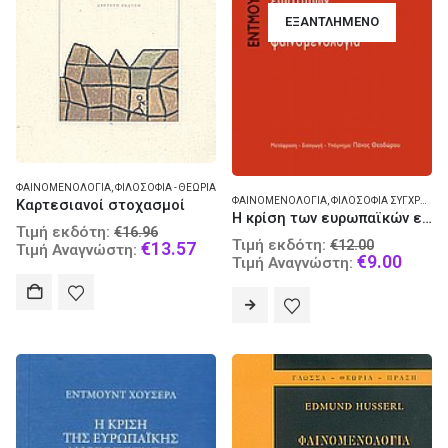
ΕΞΑΝΤΛΗΜΈΝΟ
ΦΑΙΝΟΜΕΝΟΛΟΓΊΑ
,
ΦΙΛΟΣΟΦΊΑ - ΘΕΩΡΊΑ
ΦΑΙΝΟΜΕΝΟΛΟΓΊΑ
,
ΦΙΛΟΣΟΦΊΑ ΣΎΓΧΡΟΝΗ
Καρτεσιανοί στοχασμοί
Η κρίση των ευρωπαϊκών επιστημών και η υπερβατολογική φαινομενολογία
Original
Τιμή εκδότη:
€
16.96
Original
Τιμή εκδότη:
€
12.00
price
Current
€
13.57
Τιμή Αναγνώστη:
price
Curre
€
9.00
Τιμή Αναγνώστη:
was:
price
was:
price
€16.96.
is:
€12.00.
is:
€13.57.
€9.00