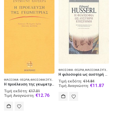
ΦΙΛΟΣΟΦΊΑ - ΘΕΩΡΊΑ
,
ΦΙΛΟΣΟΦΊΑ ΣΎΓΧΡΟΝΗ
Η φιλοσοφία ως αυστηρή επιστήμη
Original
ΦΙΛΟΣΟΦΊΑ - ΘΕΩΡΊΑ
,
ΦΙΛΟΣΟΦΊΑ ΣΎΓΧΡΟΝΗ
Τιμή εκδότη:
€
14.84
Η προέλευση της γεωμετρίας
price
Curr
€
11.87
Τιμή Αναγνώστη:
was:
pric
Original
Τιμή εκδότη:
€
17.01
€14.84.
is:
price
Current
€
12.76
Τιμή Αναγνώστη:
€11.
was:
price
€17.01.
is:
€12.76.