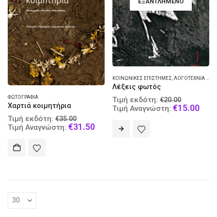
ΕΞΑΝΤΛΗΜΈΝΟ
ΚΟΙΝΩΝΙΚΈΣ ΕΠΙΣΤΉΜΕΣ
,
ΛΟΓΟΤΕΧΝΊΑ - ΕΡΜΗΝΕΊΑ ΚΑΙ ΚΡΙΤΙΚΉ
Λέξεις φωτός
Original
ΦΩΤΟΓΡΑΦΊΑ
Τιμή εκδότη:
€
20.00
Χαρτιά κοιμητήρια
price
Curr
€
15.00
Τιμή Αναγνώστη:
was:
pric
Original
Τιμή εκδότη:
€
35.00
€20.00.
is:
price
Current
€
31.50
Τιμή Αναγνώστη:
€15.
was:
price
€35.00.
is:
€31.50.