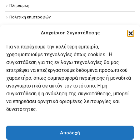
Πληρωμές
Πολιτική επιστροφών
Όροι χρήσης
Διαχείριση Συγκατάθεσης
Πολιτική απορρήτου
Για να παρέχουμε την καλύτερη εμπειρία,
Πολιτική Cookies
χρησιμοποιούμε τεχνολογίες όπως cookies . Η
συγκατάθεση για τις εν λόγω τεχνολογίες θα μας
επιτρέψει να επεξεργαστούμε δεδομένα προσωπικού
Ο λογαριασμός μου
χαρακτήρα, όπως συμπεριφορά περιήγησης ή μοναδικά
Ο λογαριασμός μου
αναγνωριστικά σε αυτόν τον ιστότοπο. Η μη
συγκατάθεση ή η ανάκληση της συγκατάθεσης, μπορεί
Οι παραγγελίες μου
να επηρεάσει αρνητικά ορισμένες λειτουργίες και
Λίστα επιθυμιών
δυνατότητες.
Καλάθι αγορών
Αποδοχή