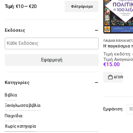
Τιμή:
€10
—
€20
Φιλτράρισμα
Ελάχιστη
Μέγιστη
τιμή
τιμή
Εκδόσεις
Τιμή εκδότη:
Τιμή Αναγνώσ
Εφαρμογή
Curre
€
15.00
price
is:
ΑΓΟΡΆ
€15.0
Κατηγορίες
Βιβλία
Ξενόγλωσσα βιβλία
Εμφάνιση:
Παιχνίδια
Χωρίς κατηγορία