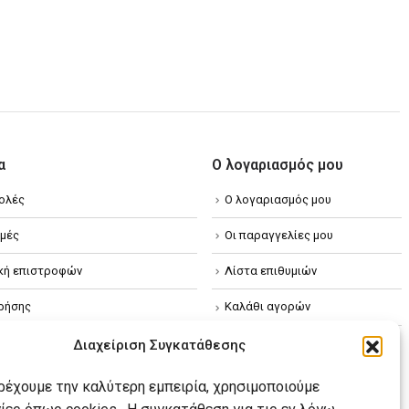
α
Ο λογαριασμός μου
ολές
Ο λογαριασμός μου
μές
Οι παραγγελίες μου
ική επιστροφών
Λίστα επιθυμιών
ρήσης
Καλάθι αγορών
ική απορρήτου
Διαχείριση Συγκατάθεσης
κή Cookies
αρέχουμε την καλύτερη εμπειρία, χρησιμοποιούμε