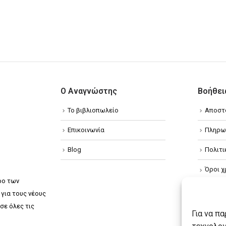
Ο Αναγνώστης
Βοήθει
Το βιβλιοπωλείο
Αποστ
Επικοινωνία
Πληρω
Blog
Πολιτ
Όροι χ
ρο των
Πολιτ
για τους νέους
σε όλες τις
Πολιτι
Για να π