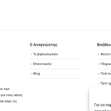
Ο Αναγνώστης
Βοήθει
Το βιβλιοπωλείο
Αποστ
Επικοινωνία
Πληρω
Blog
Πολιτ
Όροι χ
ρο των
Πολιτ
για τους νέους
σε όλες τις
Πολιτι
Για να π