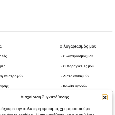
α
Ο λογαριασμός μου
ολές
Ο λογαριασμός μου
μές
Οι παραγγελίες μου
ική επιστροφών
Λίστα επιθυμιών
ρήσης
Καλάθι αγορών
ική απορρήτου
Διαχείριση Συγκατάθεσης
κή Cookies
αρέχουμε την καλύτερη εμπειρία, χρησιμοποιούμε