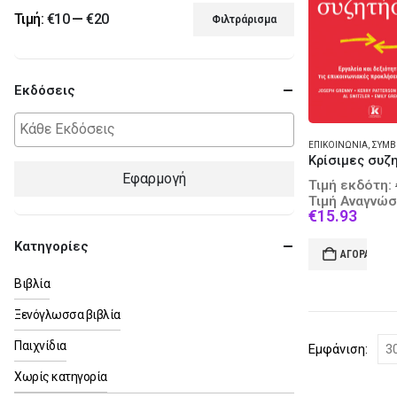
Τιμή:
€10
—
€20
Φιλτράρισμα
Ελάχιστη
Μέγιστη
τιμή
τιμή
Εκδόσεις
ΕΠΙΚΟΙΝΩΝΊΑ
,
ΣΥΜΒΟ
Εφαρμογή
Τιμή εκδότη:
Τιμή Αναγνώσ
Curre
€
15.93
price
is:
Κατηγορίες
ΑΓΟΡΆ
€15.9
Βιβλία
Ξενόγλωσσα βιβλία
Παιχνίδια
Εμφάνιση:
Χωρίς κατηγορία