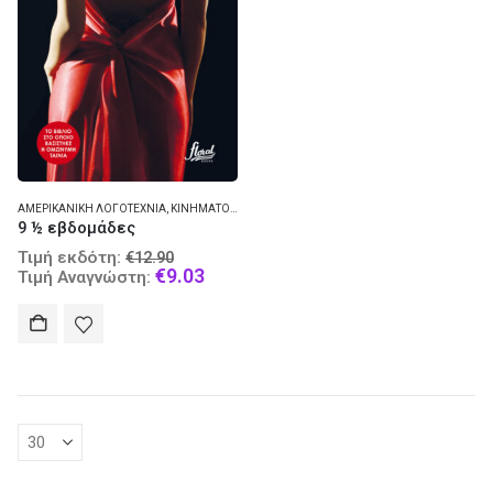
ΑΜΕΡΙΚΑΝΙΚΉ ΛΟΓΟΤΕΧΝΊΑ
,
ΚΙΝΗΜΑΤΟΓΡΑΦΙΚΈΣ ΤΑΙΝΊΕΣ
9 ½ εβδομάδες
Original
Τιμή εκδότη:
€
12.90
price
Current
€
9.03
Τιμή Αναγνώστη:
was:
price
€12.90.
is:
€9.03.