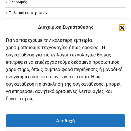
Πληρωμές
Πολιτική επιστροφών
Όροι χρήσης
Διαχείριση Συγκατάθεσης
Πολιτική απορρήτου
Για να παρέχουμε την καλύτερη εμπειρία,
Πολιτική Cookies
χρησιμοποιούμε τεχνολογίες όπως cookies . Η
συγκατάθεση για τις εν λόγω τεχνολογίες θα μας
επιτρέψει να επεξεργαστούμε δεδομένα προσωπικού
Ο λογαριασμός μου
χαρακτήρα, όπως συμπεριφορά περιήγησης ή μοναδικά
Ο λογαριασμός μου
αναγνωριστικά σε αυτόν τον ιστότοπο. Η μη
συγκατάθεση ή η ανάκληση της συγκατάθεσης, μπορεί
Οι παραγγελίες μου
να επηρεάσει αρνητικά ορισμένες λειτουργίες και
Λίστα επιθυμιών
δυνατότητες.
Καλάθι αγορών
Αποδοχή