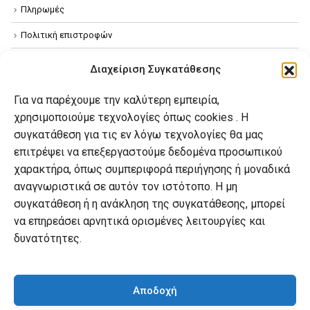
Πληρωμές
Πολιτική επιστροφών
Όροι χρήσης
Διαχείριση Συγκατάθεσης
Πολιτική απορρήτου
Για να παρέχουμε την καλύτερη εμπειρία,
Πολιτική Cookies
χρησιμοποιούμε τεχνολογίες όπως cookies . Η
συγκατάθεση για τις εν λόγω τεχνολογίες θα μας
επιτρέψει να επεξεργαστούμε δεδομένα προσωπικού
Ο λογαριασμός μου
χαρακτήρα, όπως συμπεριφορά περιήγησης ή μοναδικά
Ο λογαριασμός μου
αναγνωριστικά σε αυτόν τον ιστότοπο. Η μη
συγκατάθεση ή η ανάκληση της συγκατάθεσης, μπορεί
Οι παραγγελίες μου
να επηρεάσει αρνητικά ορισμένες λειτουργίες και
Λίστα επιθυμιών
δυνατότητες.
Καλάθι αγορών
Αποδοχή