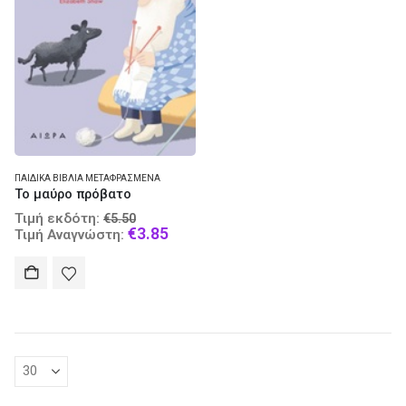
ΠΑΙΔΙΚΆ ΒΙΒΛΊΑ ΜΕΤΑΦΡΑΣΜΈΝΑ
Το μαύρο πρόβατο
Original
Τιμή εκδότη:
€
5.50
price
Current
€
3.85
Τιμή Αναγνώστη:
was:
price
€5.50.
is:
€3.85.