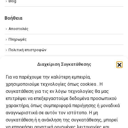
Blog
Βοήθεια
Αποστολές
Πληρωμές
Πολιτική επιστροφών
Όροι χρήσης
Διαχείριση Συγκατάθεσης
Πολιτική απορρήτου
Για να παρέχουμε την καλύτερη εμπειρία,
Πολιτική Cookies
χρησιμοποιούμε τεχνολογίες όπως cookies . Η
συγκατάθεση για τις εν λόγω τεχνολογίες θα μας
επιτρέψει να επεξεργαστούμε δεδομένα προσωπικού
Ο λογαριασμός μου
χαρακτήρα, όπως συμπεριφορά περιήγησης ή μοναδικά
Ο λογαριασμός μου
αναγνωριστικά σε αυτόν τον ιστότοπο. Η μη
συγκατάθεση ή η ανάκληση της συγκατάθεσης, μπορεί
Οι παραγγελίες μου
να επηρεάσει αρνητικά ορισμένες λειτουργίες και