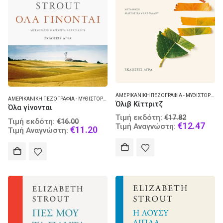
ΑΜΕΡΙΚΑΝΙΚΉ ΠΕΖΟΓΡΑΦΊΑ - ΜΥΘΙΣΤΌΡΗΜΑ
ΑΜΕΡΙΚΑΝΙΚΉ ΠΕΖΟΓΡΑΦΊΑ - ΜΥΘΙΣΤΌΡΗΜΑ
Όλιβ Κίττριτζ
Όλα γίνονται
Original
Τιμή εκδότη:
€
17.82
Original
Τιμή εκδότη:
€
16.00
price
Curr
€
12.47
Τιμή Αναγνώστη:
price
Current
€
11.20
Τιμή Αναγνώστη:
was:
pric
was:
price
€17.82.
is:
€16.00.
is:
€12.
€11.20.