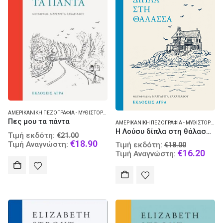
ΑΜΕΡΙΚΑΝΙΚΉ ΠΕΖΟΓΡΑΦΊΑ - ΜΥΘΙΣΤΌΡΗΜΑ
Πες μου τα πάντα
ΑΜΕΡΙΚΑΝΙΚΉ ΠΕΖΟΓΡΑΦΊΑ - ΜΥΘΙΣΤΌΡΗΜΑ
Η Λούσυ δίπλα στη θάλασσα
Original
Τιμή εκδότη:
€
21.00
price
Current
€
18.90
Original
Τιμή Αναγνώστη:
Τιμή εκδότη:
€
18.00
was:
price
price
Curr
€
16.20
Τιμή Αναγνώστη:
€21.00.
is:
was:
pric
€18.90.
€18.00.
is:
€16.