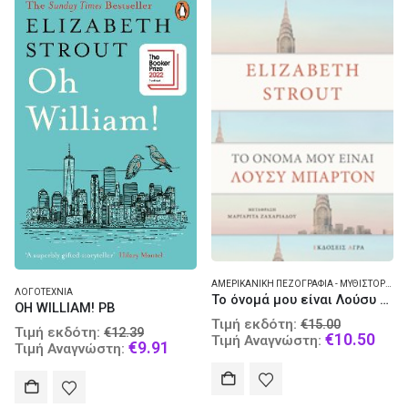
ΑΜΕΡΙΚΑΝΙΚΉ ΠΕΖΟΓΡΑΦΊΑ - ΜΥΘΙΣΤΌΡΗΜΑ
ΛΟΓΟΤΕΧΝΊΑ
Το όνομά μου είναι Λούσυ Μπάρτον
OH WILLIAM! PB
Original
Τιμή εκδότη:
€
15.00
Original
Τιμή εκδότη:
€
12.39
price
Curr
€
10.50
Τιμή Αναγνώστη:
price
Current
€
9.91
Τιμή Αναγνώστη:
was:
pric
was:
price
€15.00.
is:
€12.39.
is:
€10.
€9.91.