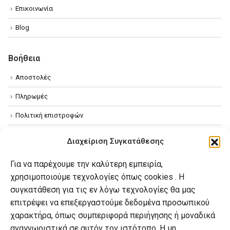
Επικοινωνία
Blog
Βοήθεια
Αποστολές
Πληρωμές
Πολιτική επιστροφών
Όροι χρήσης
Διαχείριση Συγκατάθεσης
Πολιτική απορρήτου
Για να παρέχουμε την καλύτερη εμπειρία,
Πολιτική Cookies
χρησιμοποιούμε τεχνολογίες όπως cookies . Η
συγκατάθεση για τις εν λόγω τεχνολογίες θα μας
επιτρέψει να επεξεργαστούμε δεδομένα προσωπικού
Ο λογαριασμός μου
χαρακτήρα, όπως συμπεριφορά περιήγησης ή μοναδικά
Ο λογαριασμός μου
αναγνωριστικά σε αυτόν τον ιστότοπο. Η μη