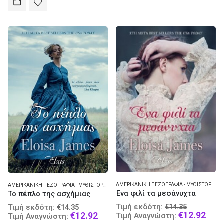
€11.43.
ΑΜΕΡΙΚΑΝΙΚΉ ΠΕΖΟΓΡΑΦΊΑ - ΜΥΘΙΣΤΌΡΗΜΑ
ΑΜΕΡΙΚΑΝΙΚΉ ΠΕΖΟΓΡΑΦΊΑ - ΜΥΘΙΣΤΌΡΗΜΑ
Ένα φιλί τα μεσάνυχτα
Το πέπλο της ασχήμιας
Original
Original
Τιμή εκδότη:
€
14.35
Τιμή εκδότη:
€
14.35
price
Curr
€
12.92
price
Current
€
12.92
Τιμή Αναγνώστη:
Τιμή Αναγνώστη:
was:
pric