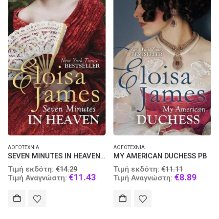
ΛΟΓΟΤΕΧΝΊΑ
ΛΟΓΟΤΕΧΝΊΑ
SEVEN MINUTES IN HEAVEN PB
MY AMERICAN DUCHESS PB
Original
Original
Τιμή εκδότη:
Τιμή εκδότη:
€
14.29
€
11.11
price
Current
price
Curre
€
11.43
€
8.89
Τιμή Αναγνώστη:
Τιμή Αναγνώστη:
was:
price
was:
price
€14.29.
is:
€11.11.
is:
€11.43.
€8.89