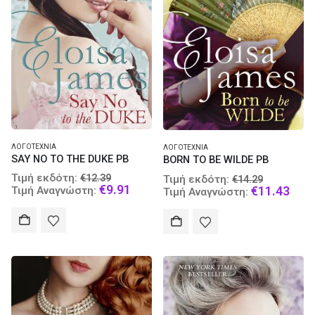
ΛΟΓΟΤΕΧΝΊΑ
ΛΟΓΟΤΕΧΝΊΑ
SAY NO TO THE DUKE PB
BORN TO BE WILDE PB
Original
Original
Τιμή εκδότη:
€
12.39
Τιμή εκδότη:
€
14.29
price
Current
€
9.91
price
Curr
€
11.43
Τιμή Αναγνώστη:
Τιμή Αναγνώστη:
was:
price
was:
pric
€12.39.
is:
€14.29.
is:
€9.91.
€11.