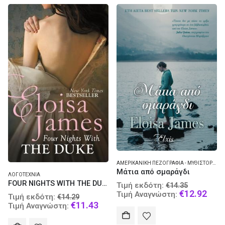
ΑΜΕΡΙΚΑΝΙΚΉ ΠΕΖΟΓΡΑΦΊΑ - ΜΥΘΙΣΤΌΡΗΜΑ
Μάτια από σμαράγδι
ΛΟΓΟΤΕΧΝΊΑ
FOUR NIGHTS WITH THE DUKE PB
Original
Τιμή εκδότη:
€
14.35
price
Curr
€
12.92
Τιμή Αναγνώστη:
Original
Τιμή εκδότη:
€
14.29
was:
pric
price
Current
€
11.43
Τιμή Αναγνώστη:
€14.35.
is:
was:
price
€12.
€14.29.
is: