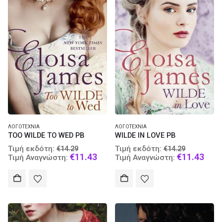
ΛΟΓΟΤΕΧΝΊΑ
ΛΟΓΟΤΕΧΝΊΑ
TOO WILDE TO WED PB
WILDE IN LOVE PB
Original
Original
Τιμή εκδότη:
Τιμή εκδότη:
€
14.29
€
14.29
price
Current
price
Curr
€
11.43
€
11.43
Τιμή Αναγνώστη:
Τιμή Αναγνώστη:
was:
price
was:
pric
€14.29.
is:
€14.29.
is:
€11.43.
€11.