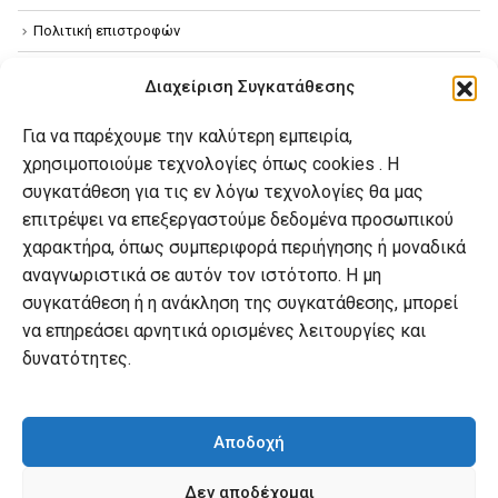
Πολιτική επιστροφών
Όροι χρήσης
Διαχείριση Συγκατάθεσης
Πολιτική απορρήτου
Για να παρέχουμε την καλύτερη εμπειρία,
Πολιτική Cookies
χρησιμοποιούμε τεχνολογίες όπως cookies . Η
συγκατάθεση για τις εν λόγω τεχνολογίες θα μας
επιτρέψει να επεξεργαστούμε δεδομένα προσωπικού
Ο λογαριασμός μου
χαρακτήρα, όπως συμπεριφορά περιήγησης ή μοναδικά
Ο λογαριασμός μου
αναγνωριστικά σε αυτόν τον ιστότοπο. Η μη
συγκατάθεση ή η ανάκληση της συγκατάθεσης, μπορεί
Οι παραγγελίες μου
να επηρεάσει αρνητικά ορισμένες λειτουργίες και
Λίστα επιθυμιών
δυνατότητες.
Καλάθι αγορών
Αποδοχή
Δεν αποδέχομαι