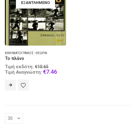
ΕΞΑΝΤΛΗΜΈΝΟ
ΚΙΝΗΜΑΤΟΓΡΆΦΟΣ - ΘΕΩΡΊΑ
Το πλάνο
Original
Τιμή εκδότη:
€
10.65
price
Current
€
7.46
Τιμή Αναγνώστη:
was:
price
€10.65.
is:
€7.46.