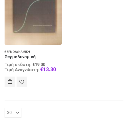
ΘΕΡΜΟΔΥΝΑΜΙΚΉ
Θερμοδυναμική
Original
Τιμή εκδότη:
€
19.00
price
Current
€
13.30
Τιμή Αναγνώστη:
was:
price
€19.00.
is:
€13.30.