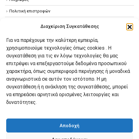
Πολιτική επιστροφών
Όροι χρήσης
Διαχείριση Συγκατάθεσης
Πολιτική απορρήτου
Για να παρέχουμε την καλύτερη εμπειρία,
Πολιτική Cookies
χρησιμοποιούμε τεχνολογίες όπως cookies . Η
συγκατάθεση για τις εν λόγω τεχνολογίες θα μας
επιτρέψει να επεξεργαστούμε δεδομένα προσωπικού
Ο λογαριασμός μου
χαρακτήρα, όπως συμπεριφορά περιήγησης ή μοναδικά
Ο λογαριασμός μου
αναγνωριστικά σε αυτόν τον ιστότοπο. Η μη
συγκατάθεση ή η ανάκληση της συγκατάθεσης, μπορεί
Οι παραγγελίες μου
να επηρεάσει αρνητικά ορισμένες λειτουργίες και
Λίστα επιθυμιών
δυνατότητες.
Καλάθι αγορών
Αποδοχή