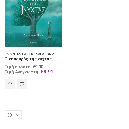
ΠΑΙΔΙΚΉ ΚΑΙ ΕΦΗΒΙΚΉ ΛΟΓΟΤΕΧΝΊΑ
Ο κηπουρός της νύχτας
Original
Τιμή εκδότη:
€
9.90
price
Current
€
8.91
Τιμή Αναγνώστη:
was:
price
€9.90.
is:
€8.91.