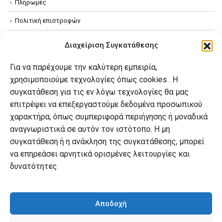
Πληρωμές
Πολιτική επιστροφών
Όροι χρήσης
Διαχείριση Συγκατάθεσης
Πολιτική απορρήτου
Για να παρέχουμε την καλύτερη εμπειρία,
Πολιτική Cookies
χρησιμοποιούμε τεχνολογίες όπως cookies . Η
συγκατάθεση για τις εν λόγω τεχνολογίες θα μας
επιτρέψει να επεξεργαστούμε δεδομένα προσωπικού
Ο λογαριασμός μου
χαρακτήρα, όπως συμπεριφορά περιήγησης ή μοναδικά
Ο λογαριασμός μου
αναγνωριστικά σε αυτόν τον ιστότοπο. Η μη
συγκατάθεση ή η ανάκληση της συγκατάθεσης, μπορεί
Οι παραγγελίες μου
να επηρεάσει αρνητικά ορισμένες λειτουργίες και
Λίστα επιθυμιών
δυνατότητες.
Καλάθι αγορών
Αποδοχή