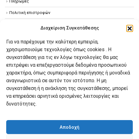
Πληρωμές
Πολιτική επιστροφών
Όροι χρήσης
Διαχείριση Συγκατάθεσης
Πολιτική απορρήτου
Για να παρέχουμε την καλύτερη εμπειρία,
Πολιτική Cookies
χρησιμοποιούμε τεχνολογίες όπως cookies . Η
συγκατάθεση για τις εν λόγω τεχνολογίες θα μας
επιτρέψει να επεξεργαστούμε δεδομένα προσωπικού
Ο λογαριασμός μου
χαρακτήρα, όπως συμπεριφορά περιήγησης ή μοναδικά
Ο λογαριασμός μου
αναγνωριστικά σε αυτόν τον ιστότοπο. Η μη
συγκατάθεση ή η ανάκληση της συγκατάθεσης, μπορεί
Οι παραγγελίες μου
να επηρεάσει αρνητικά ορισμένες λειτουργίες και
Λίστα επιθυμιών
δυνατότητες.
Καλάθι αγορών
Αποδοχή