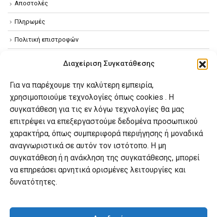
Αποστολές
Πληρωμές
Πολιτική επιστροφών
Όροι χρήσης
Διαχείριση Συγκατάθεσης
Πολιτική απορρήτου
Για να παρέχουμε την καλύτερη εμπειρία,
Πολιτική Cookies
χρησιμοποιούμε τεχνολογίες όπως cookies . Η
συγκατάθεση για τις εν λόγω τεχνολογίες θα μας
επιτρέψει να επεξεργαστούμε δεδομένα προσωπικού
Ο λογαριασμός μου
χαρακτήρα, όπως συμπεριφορά περιήγησης ή μοναδικά
Ο λογαριασμός μου
αναγνωριστικά σε αυτόν τον ιστότοπο. Η μη
συγκατάθεση ή η ανάκληση της συγκατάθεσης, μπορεί
Οι παραγγελίες μου
να επηρεάσει αρνητικά ορισμένες λειτουργίες και
Λίστα επιθυμιών
δυνατότητες.
Καλάθι αγορών