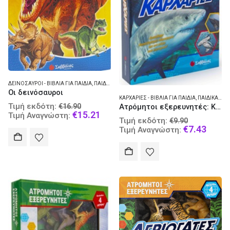
ΔΕΙΝΌΣΑΥΡΟΙ - ΒΙΒΛΊΑ ΓΙΑ ΠΑΙΔΙΆ
,
ΠΑΙΔΙΚΆ ΒΙΒΛΊΑ ΜΕΤΑΦΡΑΣΜΈΝΑ
Οι δεινόσαυροι
ΚΑΡΧΑΡΊΕΣ - ΒΙΒΛΊΑ ΓΙΑ ΠΑΙΔΙΆ
,
ΠΑΙΔΙΚΆ ΒΙΒΛΊΑ ΜΕΤΑΦΡΑΣΜΈΝΑ
Original
Τιμή εκδότη:
Ατρόμητοι εξερευνητές: Καρχαρίες
€
16.90
price
Current
€
15.21
Τιμή Αναγνώστη:
Original
Τιμή εκδότη:
€
9.90
was:
price
price
Curre
€
7.43
Τιμή Αναγνώστη:
€16.90.
is:
was:
price
€15.21.
€9.90.
is:
€7.43