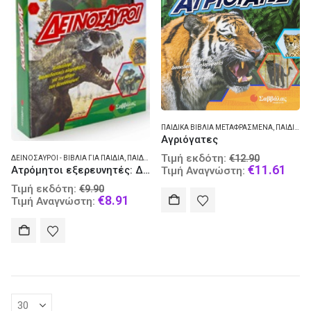
ΠΑΙΔΙΚΆ ΒΙΒΛΊΑ ΜΕΤΑΦΡΑΣΜΈΝΑ
,
ΠΑΙΔΙΚΈΣ ΔΡΑΣΤΗΡΙΌΤΗΤΕΣ
Αγριόγατες
Original
Τιμή εκδότη:
€
12.90
ΔΕΙΝΌΣΑΥΡΟΙ - ΒΙΒΛΊΑ ΓΙΑ ΠΑΙΔΙΆ
,
ΠΑΙΔΙΚΆ ΒΙΒΛΊΑ ΜΕΤΑΦΡΑΣΜΈΝΑ
price
Curr
€
11.61
Ατρόμητοι εξερευνητές: Δεινόσαυροι
Τιμή Αναγνώστη:
was:
pric
Original
Τιμή εκδότη:
€
9.90
€12.90.
is:
price
Current
€
8.91
Τιμή Αναγνώστη:
€11.
was:
price
€9.90.
is:
€8.91.