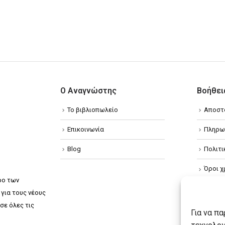
Ο Αναγνώστης
Βοήθει
Το βιβλιοπωλείο
Αποστ
Επικοινωνία
Πληρω
Blog
Πολιτ
Όροι χ
ρο των
Πολιτ
για τους νέους
σε όλες τις
Πολιτι
Για να π