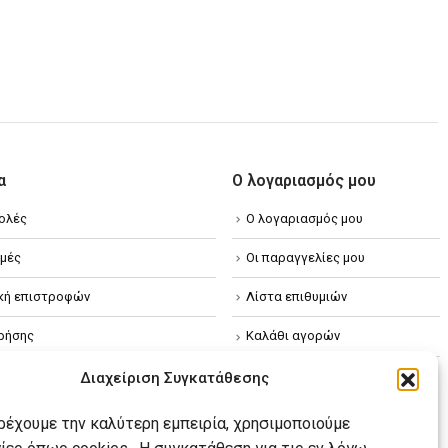
α
Ο λογαριασμός μου
ολές
Ο λογαριασμός μου
μές
Οι παραγγελίες μου
ική επιστροφών
Λίστα επιθυμιών
ρήσης
Καλάθι αγορών
ική απορρήτου
Διαχείριση Συγκατάθεσης
κή Cookies
αρέχουμε την καλύτερη εμπειρία, χρησιμοποιούμε