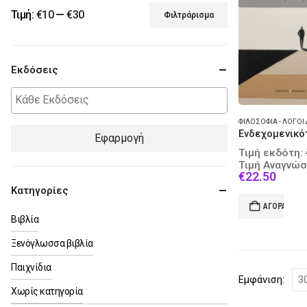
Τιμή:
€10
—
€30
Φιλτράρισμα
Ελάχιστη
Μέγιστη
τιμή
τιμή
Εκδόσεις
Εφαρμογή
Τιμή εκδότη:
Τιμή Αναγνώσ
Curre
€
22.50
price
Κατηγορίες
is:
ΑΓΟΡΆ
€22.5
Βιβλία
Ξενόγλωσσα βιβλία
Παιχνίδια
Εμφάνιση:
Χωρίς κατηγορία