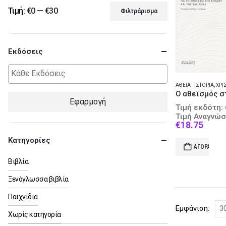
Τιμή:
€0
—
€30
Φιλτράρισμα
Ελάχιστη
Μέγιστη
τιμή
τιμή
Εκδόσεις
ΑΘΕΪ́Α - ΙΣΤΟΡΊΑ
,
ΧΡΙΣ
Εφαρμογή
Τιμή εκδότη:
Τιμή Αναγνώσ
Curre
€
18.75
price
Κατηγορίες
is:
ΑΓΟΡΆ
€18.7
Βιβλία
Ξενόγλωσσα βιβλία
Παιχνίδια
Εμφάνιση:
Χωρίς κατηγορία