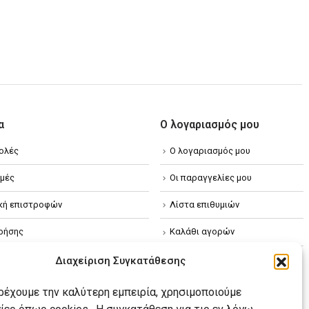
α
Ο λογαριασμός μου
ολές
Ο λογαριασμός μου
μές
Οι παραγγελίες μου
ική επιστροφών
Λίστα επιθυμιών
ρήσης
Καλάθι αγορών
ική απορρήτου
Διαχείριση Συγκατάθεσης
κή Cookies
αρέχουμε την καλύτερη εμπειρία, χρησιμοποιούμε