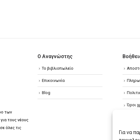
Ο Αναγνώστης
Βοήθει
Το βιβλιοπωλείο
Αποστ
Επικοινωνία
Πληρω
Blog
Πολιτ
Όροι χ
ρο των
Πολιτ
για τους νέους
σε όλες τις
Πολιτι
Για να π