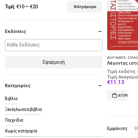
Τιμή:
€10
—
€20
Φιλτράρισμα
Ελάχιστη
Μέγιστη
τιμή
τιμή
Εκδόσεις
ΔΙΗΓΉΜΑΤΑ - ΣΥΛΛ
Εφαρμογή
Λέγοντας ιστ
Τιμή εκδότη:
Τιμή Αναγνώσ
Curre
€
11.13
Κατηγορίες
price
is:
ΑΓΟΡΆ
€11.1
Βιβλία
Ξενόγλωσσα βιβλία
Παιχνίδια
Εμφάνιση:
Χωρίς κατηγορία