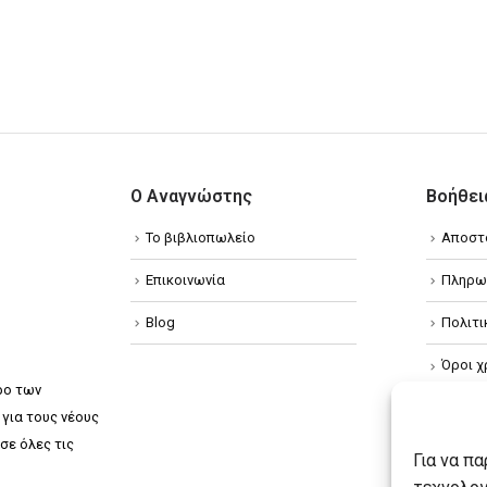
Ο Αναγνώστης
Βοήθει
Το βιβλιοπωλείο
Αποστ
Επικοινωνία
Πληρω
Blog
Πολιτ
Όροι χ
ρο των
Πολιτ
για τους νέους
σε όλες τις
Πολιτι
Για να π