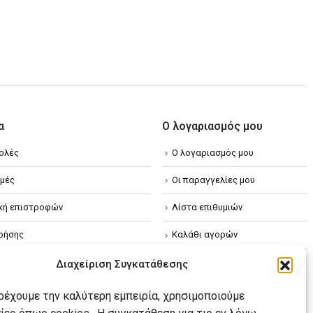
α
Ο λογαριασμός μου
ολές
Ο λογαριασμός μου
μές
Οι παραγγελίες μου
ική επιστροφών
Λίστα επιθυμιών
ρήσης
Καλάθι αγορών
ική απορρήτου
Διαχείριση Συγκατάθεσης
κή Cookies
αρέχουμε την καλύτερη εμπειρία, χρησιμοποιούμε