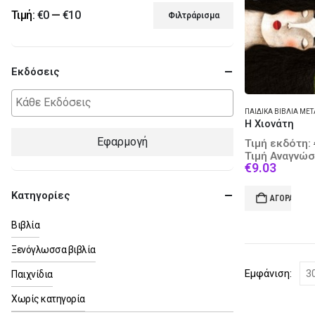
Τιμή:
€0
—
€10
Φιλτράρισμα
Ελάχιστη
Μέγιστη
τιμή
τιμή
Εκδόσεις
Η Χιονάτη
Εφαρμογή
Τιμή εκδότη:
Τιμή Αναγνώσ
Curren
€
9.03
price
is:
Κατηγορίες
ΑΓΟΡΆ
€9.03.
Βιβλία
Ξενόγλωσσα βιβλία
Εμφάνιση:
Παιχνίδια
Χωρίς κατηγορία