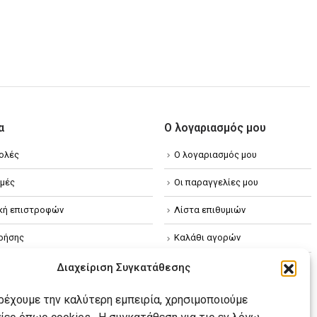
α
Ο λογαριασμός μου
ολές
Ο λογαριασμός μου
μές
Οι παραγγελίες μου
ική επιστροφών
Λίστα επιθυμιών
ρήσης
Καλάθι αγορών
ική απορρήτου
Διαχείριση Συγκατάθεσης
κή Cookies
αρέχουμε την καλύτερη εμπειρία, χρησιμοποιούμε