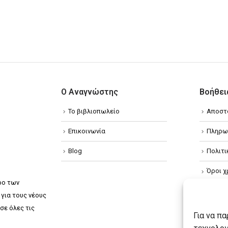
Ο Αναγνώστης
Βοήθει
Το βιβλιοπωλείο
Αποστ
Επικοινωνία
Πληρω
Blog
Πολιτ
Όροι χ
ρο των
Πολιτ
για τους νέους
σε όλες τις
Πολιτι
Για να π