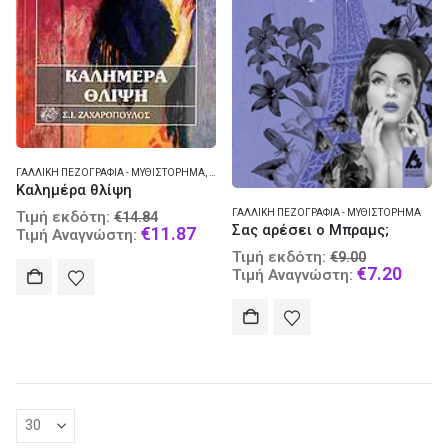
ΓΑΛΛΙΚΉ ΠΕΖΟΓΡΑΦΊΑ - ΜΥΘΙΣΤΌΡΗΜΑ
,
ΚΙΝΗΜΑΤΟΓΡΑΦΙΚΈΣ ΤΑΙΝΊΕΣ
Καλημέρα θλίψη
Original
ΓΑΛΛΙΚΉ ΠΕΖΟΓΡΑΦΊΑ - ΜΥΘΙΣΤΌΡΗΜΑ
Τιμή εκδότη:
€
14.84
Σας αρέσει ο Μπραμς;
price
Current
€
11.87
Τιμή Αναγνώστη:
was:
price
Original
Τιμή εκδότη:
€
9.00
€14.84.
is:
price
Curre
€
7.20
Τιμή Αναγνώστη:
€11.87.
was:
price
€9.00.
is:
€7.20