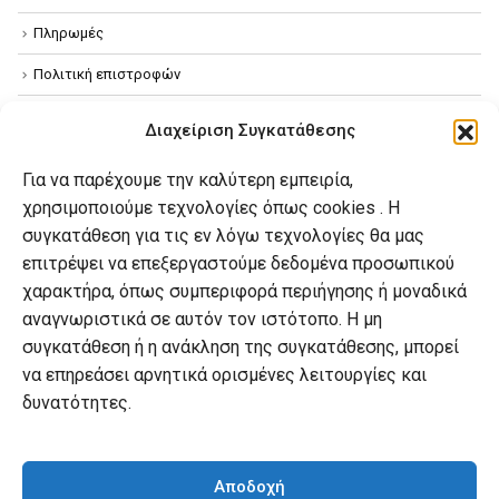
Πληρωμές
Πολιτική επιστροφών
Όροι χρήσης
Διαχείριση Συγκατάθεσης
Πολιτική απορρήτου
Για να παρέχουμε την καλύτερη εμπειρία,
Πολιτική Cookies
χρησιμοποιούμε τεχνολογίες όπως cookies . Η
συγκατάθεση για τις εν λόγω τεχνολογίες θα μας
επιτρέψει να επεξεργαστούμε δεδομένα προσωπικού
Ο λογαριασμός μου
χαρακτήρα, όπως συμπεριφορά περιήγησης ή μοναδικά
Ο λογαριασμός μου
αναγνωριστικά σε αυτόν τον ιστότοπο. Η μη
συγκατάθεση ή η ανάκληση της συγκατάθεσης, μπορεί
Οι παραγγελίες μου
να επηρεάσει αρνητικά ορισμένες λειτουργίες και
Λίστα επιθυμιών
δυνατότητες.
Καλάθι αγορών
Αποδοχή