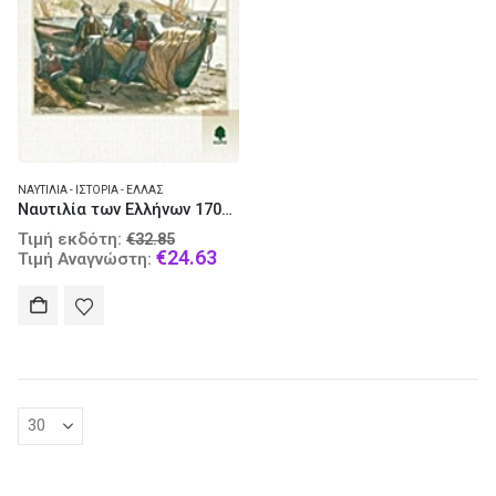
ΝΑΥΤΙΛΊΑ - ΙΣΤΟΡΊΑ - ΕΛΛΆΣ
Ναυτιλία των Ελλήνων 1700-1821
Original
Τιμή εκδότη:
€
32.85
price
Current
€
24.63
Τιμή Αναγνώστη:
was:
price
€32.85.
is:
€24.63.