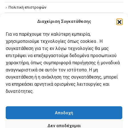
Πολιτική επιστροφών
Όροι χρήσης
Διαχείριση Συγκατάθεσης
Πολιτική απορρήτου
Για να παρέχουμε την καλύτερη εμπειρία,
Πολιτική Cookies
χρησιμοποιούμε τεχνολογίες όπως cookies . Η
συγκατάθεση για τις εν λόγω τεχνολογίες θα μας
επιτρέψει να επεξεργαστούμε δεδομένα προσωπικού
Ο λογαριασμός μου
χαρακτήρα, όπως συμπεριφορά περιήγησης ή μοναδικά
Ο λογαριασμός μου
αναγνωριστικά σε αυτόν τον ιστότοπο. Η μη
συγκατάθεση ή η ανάκληση της συγκατάθεσης, μπορεί
Οι παραγγελίες μου
να επηρεάσει αρνητικά ορισμένες λειτουργίες και
Λίστα επιθυμιών
δυνατότητες.
Καλάθι αγορών
Αποδοχή
Δεν αποδέχομαι