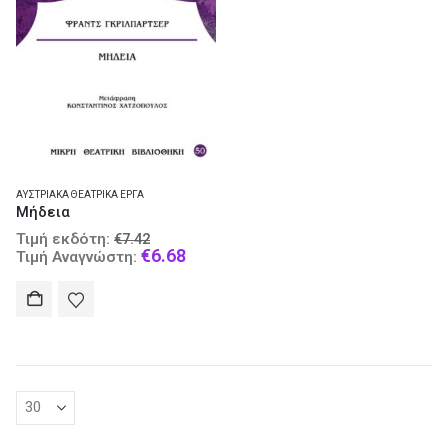
ΑΥΣΤΡΙΑΚΆ ΘΕΑΤΡΙΚΆ ΈΡΓΑ
Μήδεια
Original
Τιμή εκδότη:
€
7.42
price
Current
€
6.68
Τιμή Αναγνώστη:
was:
price
€7.42.
is:
€6.68.