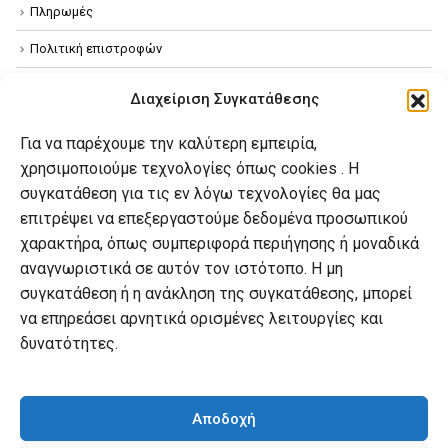
Πληρωμές
Πολιτική επιστροφών
Όροι χρήσης
Διαχείριση Συγκατάθεσης
Πολιτική απορρήτου
Για να παρέχουμε την καλύτερη εμπειρία,
Πολιτική Cookies
χρησιμοποιούμε τεχνολογίες όπως cookies . Η
συγκατάθεση για τις εν λόγω τεχνολογίες θα μας
επιτρέψει να επεξεργαστούμε δεδομένα προσωπικού
Ο λογαριασμός μου
χαρακτήρα, όπως συμπεριφορά περιήγησης ή μοναδικά
Ο λογαριασμός μου
αναγνωριστικά σε αυτόν τον ιστότοπο. Η μη
συγκατάθεση ή η ανάκληση της συγκατάθεσης, μπορεί
Οι παραγγελίες μου
να επηρεάσει αρνητικά ορισμένες λειτουργίες και
Λίστα επιθυμιών
δυνατότητες.
Καλάθι αγορών
Αποδοχή