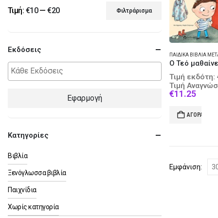
Τιμή:
€10
—
€20
Φιλτράρισμα
Ελάχιστη
Μέγιστη
τιμή
τιμή
Εκδόσεις
Τιμή εκδότη:
Τιμή Αναγνώσ
Curre
€
11.25
Εφαρμογή
price
is:
ΑΓΟΡΆ
€11.2
Κατηγορίες
Βιβλία
Εμφάνιση:
Ξενόγλωσσα βιβλία
Παιχνίδια
Χωρίς κατηγορία