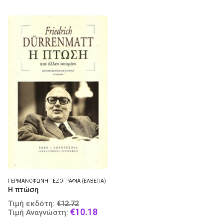
ΓΕΡΜΑΝΌΦΩΝΗ ΠΕΖΟΓΡΑΦΊΑ (ΕΛΒΕΤΊΑ)
Η πτώση
Original
Τιμή εκδότη:
€
12.72
price
Current
€
10.18
Τιμή Αναγνώστη:
was:
price