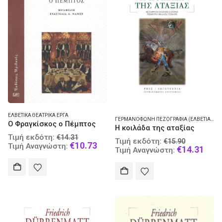
ΕΛΒΕΤΙΚΆ ΘΕΑΤΡΙΚΆ ΈΡΓΑ
ΓΕΡΜΑΝΌΦΩΝΗ ΠΕΖΟΓΡΑΦΊΑ (ΕΛΒΕΤΊΑ) - ΜΥΘΙΣΤΌΡΗΜΑ
Ο Φραγκίσκος ο Πέμπτος
Η κοιλάδα της αταξίας
Original
Τιμή εκδότη:
€
14.31
Original
Τιμή εκδότη:
€
15.90
price
Current
€
10.73
Τιμή Αναγνώστη:
price
Curr
€
14.31
Τιμή Αναγνώστη:
was:
price
was:
pric
€14.31.
is:
€15.90.
is:
€10.73.
€14.