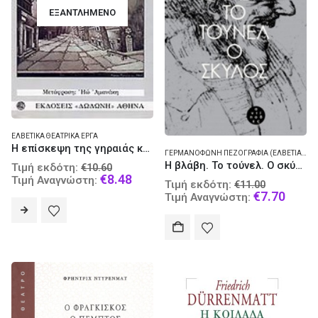
ΕΞΑΝΤΛΗΜΈΝΟ
ΕΛΒΕΤΙΚΆ ΘΕΑΤΡΙΚΆ ΈΡΓΑ
Η επίσκεψη της γηραιάς κυρίας
ΓΕΡΜΑΝΌΦΩΝΗ ΠΕΖΟΓΡΑΦΊΑ (ΕΛΒΕΤΊΑ)
,
ΓΕ
Original
Η βλάβη. Το τούνελ. Ο σκύλος
Τιμή εκδότη:
€
10.60
price
Current
€
8.48
Τιμή Αναγνώστη:
Original
Τιμή εκδότη:
€
11.00
was:
price
price
Curre
€
7.70
Τιμή Αναγνώστη:
€10.60.
is:
was:
price
€8.48.
€11.00.
is:
€7.70