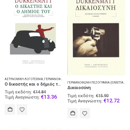
ΑΣΤΥΝΟΜΙΚΉ ΛΟΓΟΤΕΧΝΊΑ
,
ΓΕΡΜΑΝΌΦΩΝΗ ΠΕΖΟΓΡΑΦΊΑ (ΕΛΒΕΤΊΑ) - ΜΥΘΙΣΤΌΡΗΜΑ
ΓΕΡΜΑΝΌΦΩΝΗ ΠΕΖΟΓΡΑΦΊΑ (ΕΛΒΕΤΊΑ) - ΜΥΘΙΣΤΌΡΗΜΑ
Ο δικαστής και ο δήμιός του
Δικαιοσύνη
Original
Τιμή εκδότη:
€
14.84
Original
Τιμή εκδότη:
€
15.90
price
Current
€
13.36
Τιμή Αναγνώστη:
price
Curr
€
12.72
Τιμή Αναγνώστη:
was:
price
was:
pric
€14.84.
is:
€15.90.
is:
€13.36.
€12.