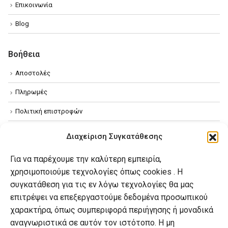
Επικοινωνία
Blog
Βοήθεια
Αποστολές
Πληρωμές
Πολιτική επιστροφών
Όροι χρήσης
Διαχείριση Συγκατάθεσης
Πολιτική απορρήτου
Για να παρέχουμε την καλύτερη εμπειρία,
Πολιτική Cookies
χρησιμοποιούμε τεχνολογίες όπως cookies . Η
συγκατάθεση για τις εν λόγω τεχνολογίες θα μας
επιτρέψει να επεξεργαστούμε δεδομένα προσωπικού
Ο λογαριασμός μου
χαρακτήρα, όπως συμπεριφορά περιήγησης ή μοναδικά
Ο λογαριασμός μου
αναγνωριστικά σε αυτόν τον ιστότοπο. Η μη