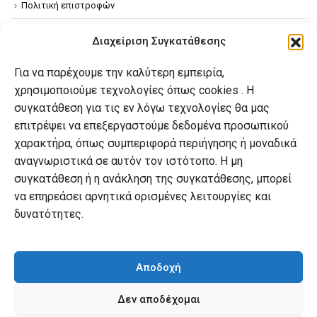
Πολιτική επιστροφών
Όροι χρήσης
Διαχείριση Συγκατάθεσης
Πολιτική απορρήτου
Για να παρέχουμε την καλύτερη εμπειρία,
Πολιτική Cookies
χρησιμοποιούμε τεχνολογίες όπως cookies . Η
συγκατάθεση για τις εν λόγω τεχνολογίες θα μας
επιτρέψει να επεξεργαστούμε δεδομένα προσωπικού
Ο λογαριασμός μου
χαρακτήρα, όπως συμπεριφορά περιήγησης ή μοναδικά
Ο λογαριασμός μου
αναγνωριστικά σε αυτόν τον ιστότοπο. Η μη
συγκατάθεση ή η ανάκληση της συγκατάθεσης, μπορεί
Οι παραγγελίες μου
να επηρεάσει αρνητικά ορισμένες λειτουργίες και
Λίστα επιθυμιών
δυνατότητες.
Καλάθι αγορών
Αποδοχή
Δεν αποδέχομαι
© mybook.gr. 2022. powered by
practin