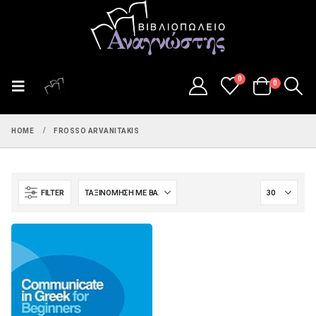
0
0
HOME
FROSSO ARVANITAKIS
FILTER