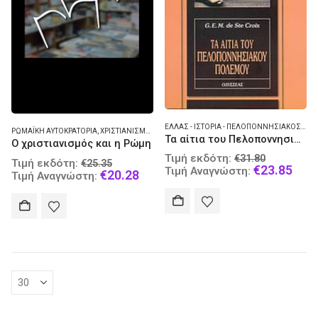
ΕΛΛΆΣ - ΙΣΤΟΡΊΑ - ΠΕΛΟΠΟΝΝΗΣΙΑΚΌΣ ΠΌΛΕΜΟΣ 431-404 Π.Χ.
ΡΩΜΑΪΚΉ ΑΥΤΟΚΡΑΤΟΡΊΑ
,
ΧΡΙΣΤΙΑΝΙΣΜΌΣ
Τα αίτια του Πελοποννησιακού Πολέμου
Ο χριστιανισμός και η Ρώμη
Original
Τιμή εκδότη:
€
31.80
Original
Τιμή εκδότη:
€
25.35
price
Curr
€
23.85
Τιμή Αναγνώστη:
price
Current
€
20.28
Τιμή Αναγνώστη:
was:
pric
was:
price
€31.80.
is:
€25.35.
is:
€23.
€20.28.