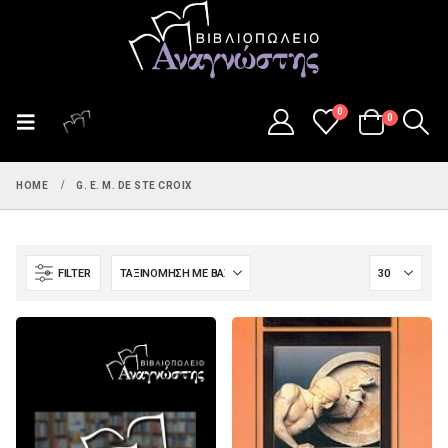
0
0
HOME
G. E. M. DE STE CROIX
FILTER