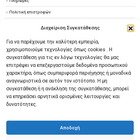
Πληρωμές
Πολιτική επιστροφών
Όροι χρήσης
Διαχείριση Συγκατάθεσης
Πολιτική απορρήτου
Για να παρέχουμε την καλύτερη εμπειρία,
Πολιτική Cookies
χρησιμοποιούμε τεχνολογίες όπως cookies . Η
συγκατάθεση για τις εν λόγω τεχνολογίες θα μας
επιτρέψει να επεξεργαστούμε δεδομένα προσωπικού
Ο λογαριασμός μου
χαρακτήρα, όπως συμπεριφορά περιήγησης ή μοναδικά
Ο λογαριασμός μου
αναγνωριστικά σε αυτόν τον ιστότοπο. Η μη
συγκατάθεση ή η ανάκληση της συγκατάθεσης, μπορεί
Οι παραγγελίες μου
να επηρεάσει αρνητικά ορισμένες λειτουργίες και
Λίστα επιθυμιών
δυνατότητες.
Καλάθι αγορών
Αποδοχή